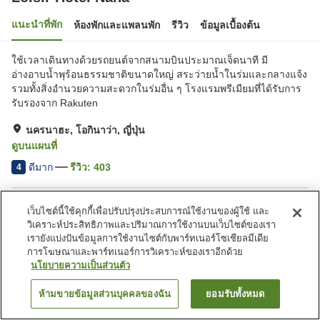
แนะนำที่พัก
ห้องพักและแพลนพัก
รีวิว
ข้อมูลเบื้องต้น
ใช้เวลาเดินทางด้วยรถยนต์จากสนามบินประมาณเจ็ดนาที มี
อ่างอาบน้ำพุร้อนธรรมชาติขนาดใหญ่ สระว่ายน้ำในร่มและกลางแจ้ง
รวมทั้งสิ่งอำนวยความสะดวกในร่มอื่น ๆ โรงแรมพรีเมียมที่ได้รับการ
รับรองจาก Rakuten
นครนาฮะ, โอกินาว่า, ญี่ปุ่น
ดูบนแผนที่
ดีมาก
รีวิว:
403
4
สิ่งอำนวยความสะดวกในที่พัก
เว็บไซต์นี้ใช้คุกกี้เพื่อปรับปรุงประสบการณ์ใช้งานของผู้ใช้ และ
วิเคราะห์ประสิทธิภาพและปริมาณการใช้งานบนเว็บไซต์ของเรา
Wi-Fi
อ่างน้ำวน
เรายังแบ่งปันข้อมูลการใช้งานไซต์กับพาร์ทเนอร์โซเชียลมีเดีย
ฟิตเนสยิม/ฟิตเนสคลับ
ร้านอาหาร
การโฆษณาและพาร์ทเนอร์การวิเคราะห์ของเราอีกด้วย
นโยบายความเป็นส่วนตัว
หน้าแรก
ญี่ปุ่น
โอกินาว่า
นครนาฮะ
Loisir Hotel Naha
ห้ามขายข้อมูลส่วนบุคคลของฉัน
ยอมรับทั้งหมด
ค้นหาห้องพัก