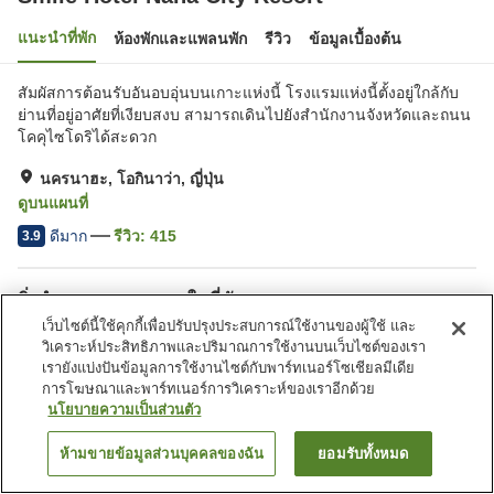
แนะนำที่พัก
ห้องพักและแพลนพัก
รีวิว
ข้อมูลเบื้องต้น
สัมผัสการต้อนรับอันอบอุ่นบนเกาะแห่งนี้ โรงแรมแห่งนี้ตั้งอยู่ใกล้กับ
ย่านที่อยู่อาศัยที่เงียบสงบ สามารถเดินไปยังสำนักงานจังหวัดและถนน
โคคุไซโดริได้สะดวก
นครนาฮะ, โอกินาว่า, ญี่ปุ่น
ดูบนแผนที่
ดีมาก
รีวิว:
415
3.9
สิ่งอำนวยความสะดวกในที่พัก
เว็บไซต์นี้ใช้คุกกี้เพื่อปรับปรุงประสบการณ์ใช้งานของผู้ใช้ และ
Wi-Fi
ที่จอดรถ
วิเคราะห์ประสิทธิภาพและปริมาณการใช้งานบนเว็บไซต์ของเรา
ร้านอาหาร
ตู้จำหน่ายอัตโนมัติ
เรายังแบ่งปันข้อมูลการใช้งานไซต์กับพาร์ทเนอร์โซเชียลมีเดีย
การโฆษณาและพาร์ทเนอร์การวิเคราะห์ของเราอีกด้วย
นโยบายความเป็นส่วนตัว
หน้าแรก
ญี่ปุ่น
โอกินาว่า
นครนาฮะ
Smile Hotel Naha City Resort
ห้ามขายข้อมูลส่วนบุคคลของฉัน
ยอมรับทั้งหมด
ค้นหาห้องพัก