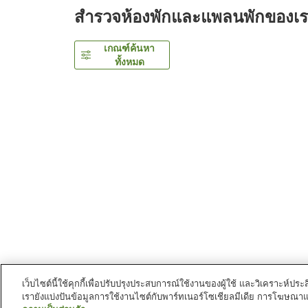
สำรวจห้องพักและแพลนพักของเ
เกณฑ์ค้นหา
ทั้งหมด
เว็บไซต์นี้ใช้คุกกี้เพื่อปรับปรุงประสบการณ์ใช้งานของผู้ใช้ และวิเคราะห
เรายังแบ่งปันข้อมูลการใช้งานไซต์กับพาร์ทเนอร์โซเชียลมีเดีย การโฆษณา
หน้าแรก
ญี่ปุ่น
โอกินาว่า
หมู่บ้านนากิจิน
One Su