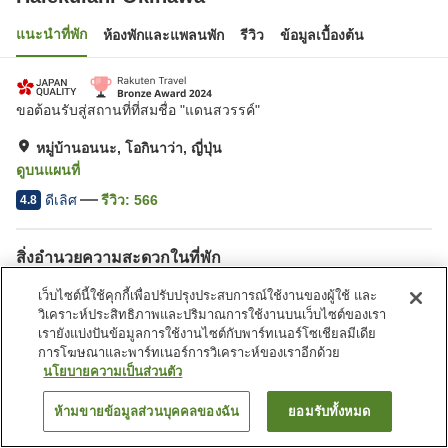
แนะนำที่พัก
ห้องพักและแพลนพัก
รีวิว
ข้อมูลเบื้องต้น
ขอต้อนรับสู่สถานที่ที่สมชื่อ "แดนสวรรค์"
หมู่บ้านอนนะ, โอกินาว่า, ญี่ปุ่น
ดูบนแผนที่
ดีเลิศ
รีวิว:
566
4.8
สิ่งอำนวยความสะดวกในที่พัก
Wi-Fi
สปา/บิวตี้ซาลอน
เว็บไซต์นี้ใช้คุกกี้เพื่อปรับปรุงประสบการณ์ใช้งานของผู้ใช้ และ
ฟิตเนสยิม/ฟิตเนสคลับ
ร้านอาหาร
วิเคราะห์ประสิทธิภาพและปริมาณการใช้งานบนเว็บไซต์ของเรา
เรายังแบ่งปันข้อมูลการใช้งานไซต์กับพาร์ทเนอร์โซเชียลมีเดีย
การโฆษณาและพาร์ทเนอร์การวิเคราะห์ของเราอีกด้วย
หน้าแรก
ญี่ปุ่น
โอกินาว่า
หมู่บ้านอนนะ
Halekulani Okinawa
นโยบายความเป็นส่วนตัว
ห้ามขายข้อมูลส่วนบุคคลของฉัน
ยอมรับทั้งหมด
ค้นหาห้องพัก