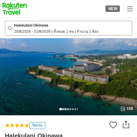
to
NEW
top
page
Halekulani Okinawa
20/8/2026
-
21/8/2026
|
ทั้งหมด 2 คน
|
จำนวน 1 ห้อง
108
รีสอร์ท
Halekulani Okinawa