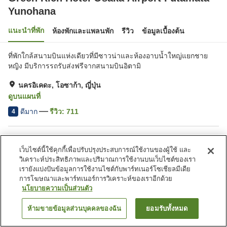
Yunohana
แนะนำที่พัก
ห้องพักและแพลนพัก
รีวิว
ข้อมูลเบื้องต้น
ที่พักใกล้สนามบินแห่งเดียวที่มีซาวน่าและห้องอาบน้ำใหญ่แยกชาย
หญิง มีบริการรถรับส่งฟรีจากสนามบินอิตามิ
นครอิเคดะ, โอซาก้า, ญี่ปุ่น
ดูบนแผนที่
ดีมาก
รีวิว:
711
4
สิ่งอำนวยความสะดวกในที่พัก
เว็บไซต์นี้ใช้คุกกี้เพื่อปรับปรุงประสบการณ์ใช้งานของผู้ใช้ และ
ที่จอดรถ
ซาวน่า
วิเคราะห์ประสิทธิภาพและปริมาณการใช้งานบนเว็บไซต์ของเรา
สปา/บิวตี้ซาลอน
ร้านอาหาร
เรายังแบ่งปันข้อมูลการใช้งานไซต์กับพาร์ทเนอร์โซเชียลมีเดีย
การโฆษณาและพาร์ทเนอร์การวิเคราะห์ของเราอีกด้วย
นโยบายความเป็นส่วนตัว
หน้าแรก
ญี่ปุ่น
โอซาก้า
นครอิเคดะ
Green Rich Hotel Osaka Airport Futamata Yunohana
ห้ามขายข้อมูลส่วนบุคคลของฉัน
ยอมรับทั้งหมด
ค้นหาห้องพัก