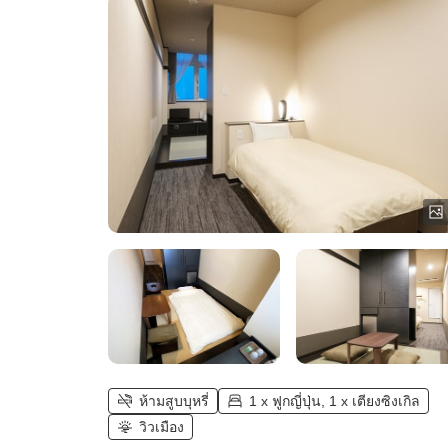
ห้ามสูบบุหรี่
1 x ฟูกญี่ปุ่น, 1 x เตียงซิงเกิล
วิวเมือง