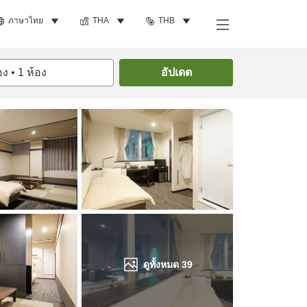
ภาษาไทย
THA
THB
ค้นหาห้องพัก
อง
•
1
ห้อง
อัปเดต
ดูทั้งหมด
39