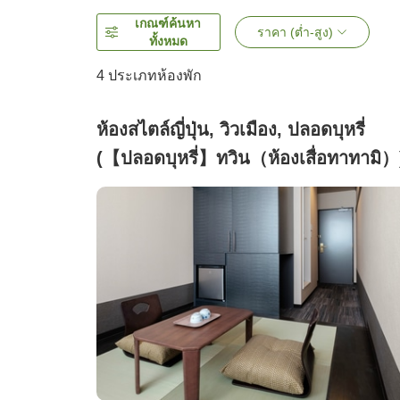
เกณฑ์ค้นหา
ราคา (ต่ำ-สูง)
ทั้งหมด
4
ประเภทห้องพัก
ห้องสไตล์ญี่ปุ่น, วิวเมือง, ปลอดบุหรี่
(【ปลอดบุหรี่】ทวิน（ห้องเสื่อทาทามิ）