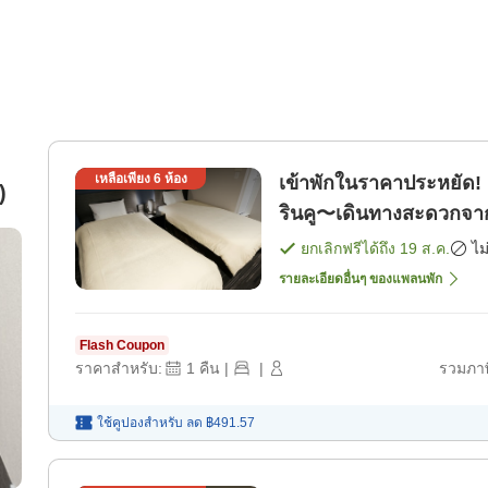
เหลือเพียง
6
ห้อง
เข้าพักในราคาประหยัด! เ
)
รินคู〜เดินทางสะดวกจาก
ห้องพัก]
ยกเลิกฟรีได้ถึง
19 ส.ค.
ไม
รายละเอียดอื่นๆ ของแพลนพัก
Flash Coupon
ราคาสำหรับ:
1
คืน
|
|
รวมภาษ
ใช้คูปองสำหรับ
ลด
฿491.57