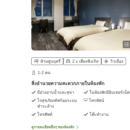
ห้ามสูบบุหรี่
2 x เตียงซิงเกิล
วิวเมือง
1-2 คน
สิ่งอำนวยความสะดวกภายในห้องพัก
มีอ่างอาบน้ำและสุขา
ในห้องพักมีอินเทอร์เน็ต
โถสุขภัณฑ์พร้อมระบบ
โทรทัศน์
ชำระล้าง
โทรศัพท์
โต๊ะทำงาน
ดูรายละเอียดอื่นๆ ของห้องพัก