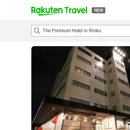
NEW
t
แนะนำที่พัก
ห้องพักและแพลนพัก
รีวิว
สิ่่งอำนวยความสะด
o
p
P
a
g
e
_
s
e
a
r
c
h