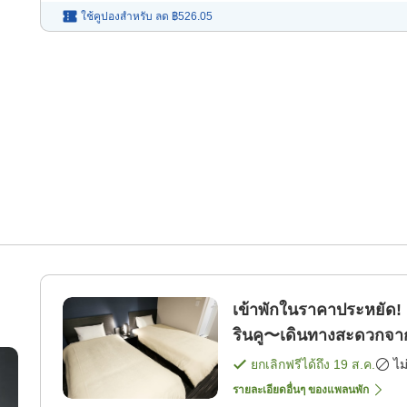
ใช้คูปองสำหรับ
ลด
฿526.05
เข้าพักในราคาประหยัด! เ
รินคู〜เดินทางสะดวกจาก
ห้องพัก]
ยกเลิกฟรีได้ถึง
19 ส.ค.
ไม
รายละเอียดอื่นๆ ของแพลนพัก