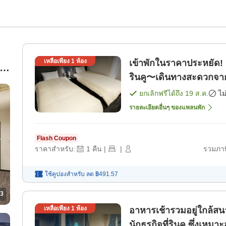
เหลือเพียง
1
ห้อง
เข้าพักในราคาประหยัด! เ
รินคู〜เดินทางสะดวกจาก
ห้องพัก]
ยกเลิกฟรีได้ถึง
19 ส.ค.
ไม
รายละเอียดอื่นๆ ของแพลนพัก
Flash Coupon
ราคาสำหรับ:
1
คืน
|
|
รวมภาษ
ใช้คูปองสำหรับ
ลด
฿491.57
3
เหลือเพียง
1
ห้อง
อาหารเช้ารวมอยู่ใกล้สน
นักธุรกิจที่รินคุ ซึ่งเห