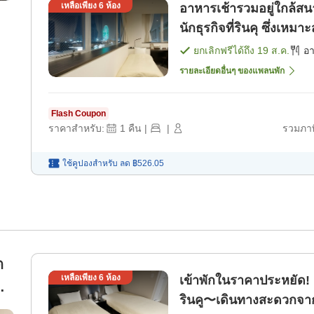
เหลือเพียง
6
ห้อง
อาหารเช้ารวมอยู่ใกล้สน
นักธุรกิจที่รินคุ ซึ่งเห
ยกเลิกฟรีได้ถึง
19 ส.ค.
อ
รายละเอียดอื่นๆ ของแพลนพัก
Flash Coupon
ราคาสำหรับ:
1
คืน
|
|
รวมภาษ
ใช้คูปองสำหรับ
ลด
฿526.05
ด
เหลือเพียง
6
ห้อง
เข้าพักในราคาประหยัด! เ
รินคู〜เดินทางสะดวกจาก