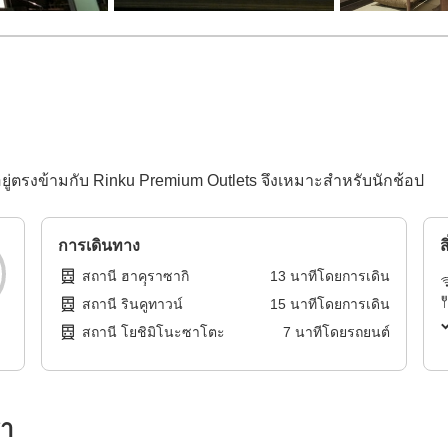
้งอยู่ตรงข้ามกับ Rinku Premium Outlets จึงเหมาะสำหรับนักช้อป
การเดินทาง
ส
สถานี ฮาคุุราซากิ
13
นาทีโดย
การเดิน
สถานี รินคูทาวน์
15
นาทีโดย
การเดิน
สถานี โยชิมิโนะซาโตะ
7
นาทีโดย
รถยนต์
รา