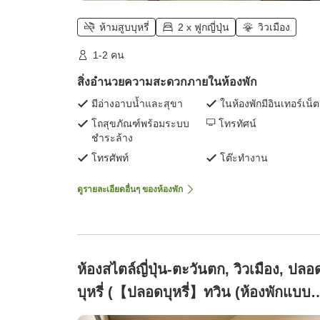
ห้ามสูบบุหรี่
2 x ฟูกญี่ปุ่น
วิวเมือง
1-2 คน
สิ่งอำนวยความสะดวกภายในห้องพัก
มีอ่างอาบน้ำและสุขา
ในห้องพักมีอินเทอร์เน็ต
โถสุขภัณฑ์พร้อมระบบ
โทรทัศน์
ชำระล้าง
โทรศัพท์
โต๊ะทำงาน
ดูรายละเอียดอื่นๆ ของห้องพัก
ห้องสไตล์ญี่ปุ่น-ตะวันตก, วิวเมือง, ปลอ
บุหรี่ (【ปลอดบุหรี่】ทวิน (ห้องพักแบบ
ญี่ปุ่นและตะวันตก))