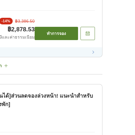
฿3,386.50
-
14
%
฿2,878.53
ทำการจอง
ีและค่าธรรมเนียม
ก
ินได้]ส่วนลดจองล่วงหน้า! แนะนำสำหรับ
งพัก]