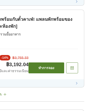
้อมกับตั๋วคาเฟ่! แพลนพักพร้อมของ
ะห้องพัก]
่รวมมื้ออาหาร
฿3,755.33
-
14
%
฿3,192.04
ทำการจอง
ีและค่าธรรมเนียม
ก