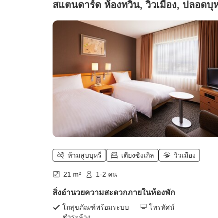
สแตนดาร์ด ห้องทวิน, วิวเมือง, ปลอดบุหร
ห้ามสูบบุหรี่
เตียงซิงเกิล
วิวเมือง
21 m²
1-2 คน
สิ่งอำนวยความสะดวกภายในห้องพัก
โถสุขภัณฑ์พร้อมระบบ
โทรทัศน์
ชำระล้าง