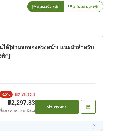
แสดงห้องพัก
แสดงแพลนพัก
ินได้]ส่วนลดจองล่วงหน้า! แนะนำสำหรับ
งพัก]
฿2,703.33
-
15
%
฿2,297.83
ทำการจอง
ีและค่าธรรมเนียม