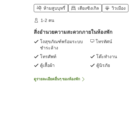
ห้ามสูบบุหรี่
เตียงซิงเกิล
วิวเมือง
1-2 คน
สิ่งอำนวยความสะดวกภายในห้องพัก
โถสุขภัณฑ์พร้อมระบบ
โทรทัศน์
ชำระล้าง
โทรศัพท์
โต๊ะทำงาน
ตู้เสื้อผ้า
ตู้นิรภัย
ดูรายละเอียดอื่นๆ ของห้องพัก