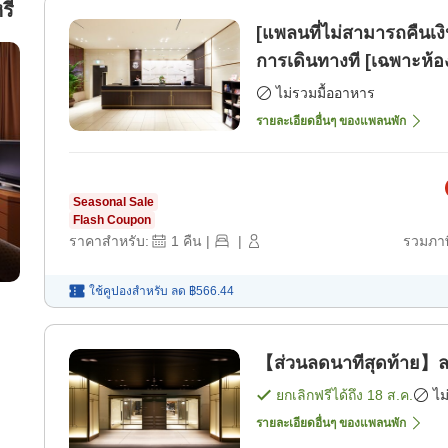
ี่
[แพลนที่ไม่สามารถคืนเง
การเดินทางที [เฉพาะห้อ
ไม่รวมมื้ออาหาร
รายละเอียดอื่นๆ ของแพลนพัก
Seasonal Sale
Flash Coupon
ราคาสำหรับ:
1
คืน
|
|
รวมภาษ
ใช้คูปองสำหรับ
ลด
฿566.44
【ส่วนลดนาทีสุดท้าย】ลาส
ยกเลิกฟรีได้ถึง
18 ส.ค.
ไม
รายละเอียดอื่นๆ ของแพลนพัก