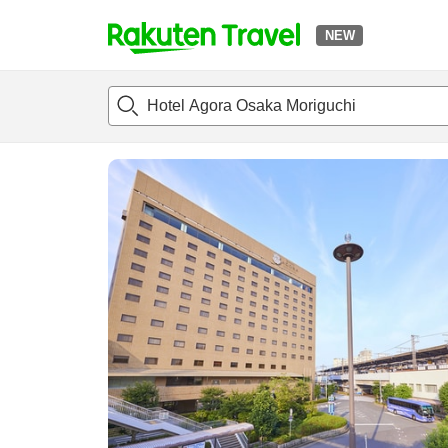
NEW
t
แนะนำที่พัก
ห้องพักและแพลนพัก
รีวิว
ไฮไลต์
สิ่่งอำนวยค
o
p
P
a
g
e
_
s
e
a
r
c
h