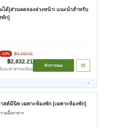
ินได้]ส่วนลดจองล่วงหน้า! แนะนำสำหรับ
งพัก]
฿3,332.01
-
14
%
฿2,832.21
ทำการจอง
ีและค่าธรรมเนียม
ต์มินิท เฉพาะห้องพัก [เฉพาะห้องพัก]
่รวมมื้ออาหาร