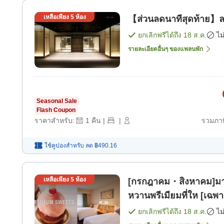
เหลือเพียง
5
ห้อง
【ส่วนลดนาทีสุดท้าย】ลาส
ยกเลิกฟรีได้ถึง
18 ส.ค.
ไม
รายละเอียดอื่นๆ ของแพลนพัก
Seasonal Sale
Flash Coupon
ราคาสำหรับ:
1
คืน
|
|
รวมภาษ
ใช้คูปองสำหรับ
ลด
฿490.16
เหลือเพียง
5
ห้อง
[กรกฎาคม・สิงหาคม]มาพร
หวานพรีเมียมที่ให [เฉพา
ยกเลิกฟรีได้ถึง
18 ส.ค.
ไม