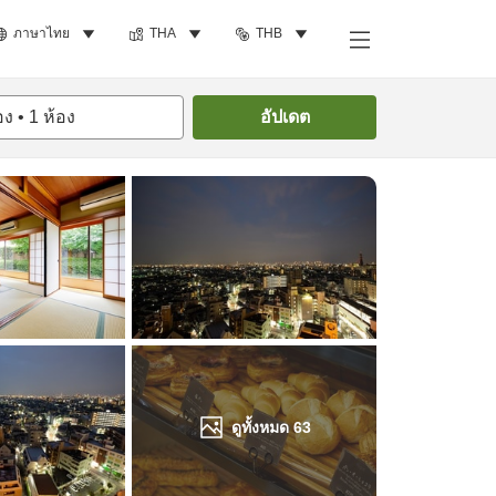
ภาษาไทย
THA
THB
ค้นหาห้องพัก
อง
•
1
ห้อง
อัปเดต
ดูทั้งหมด
63