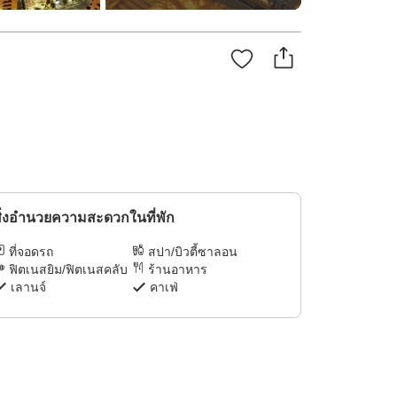
ิ่งอำนวยความสะดวกในที่พัก
ที่จอดรถ
สปา/บิวตี้ซาลอน
ฟิตเนสยิม/ฟิตเนสคลับ
ร้านอาหาร
เลานจ์
คาเฟ่