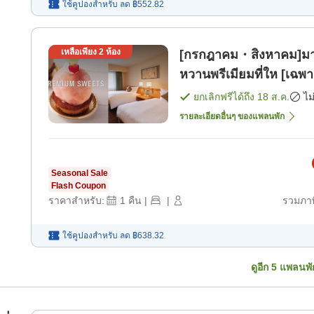
ใช้คูปองสำหรับ
ลด
฿552.82
เหลือเพียง
2
ห้อง
[กรกฎาคม・สิงหาคม]มาพร
หวานพรีเมียมที่ให [เฉพา
ยกเลิกฟรีได้ถึง
18 ส.ค.
ไม
รายละเอียดอื่นๆ ของแพลนพัก
Seasonal Sale
Flash Coupon
ราคาสำหรับ:
1
คืน
|
|
รวมภาษ
ใช้คูปองสำหรับ
ลด
฿638.32
ดูอีก
5
แพลนพั