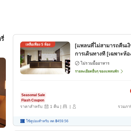
ี่
เหลือเพียง
5
ห้อง
[แพลนที่ไม่สามารถคืนเง
การเดินทางที [เฉพาะห้อ
ไม่รวมมื้ออาหาร
รายละเอียดอื่นๆ ของแพลนพัก
Seasonal Sale
Flash Coupon
ราคาสำหรับ:
1
คืน
|
|
รวมภาษ
ใช้คูปองสำหรับ
ลด
฿459.56