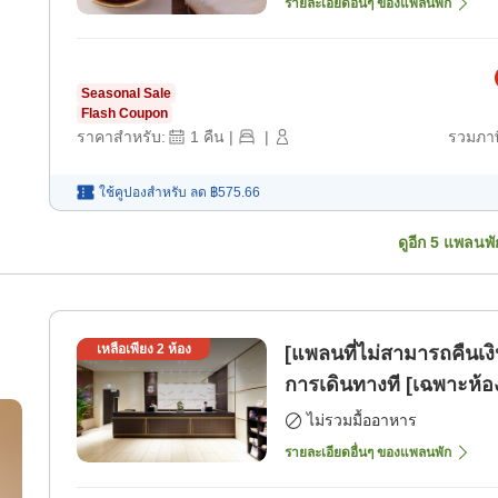
รายละเอียดอื่นๆ ของแพลนพัก
Seasonal Sale
Flash Coupon
ราคาสำหรับ:
1
คืน
|
|
รวมภาษ
ใช้คูปองสำหรับ
ลด
฿575.66
ดูอีก
5
แพลนพั
เหลือเพียง
2
ห้อง
[แพลนที่ไม่สามารถคืนเง
การเดินทางที [เฉพาะห้อ
ไม่รวมมื้ออาหาร
รายละเอียดอื่นๆ ของแพลนพัก