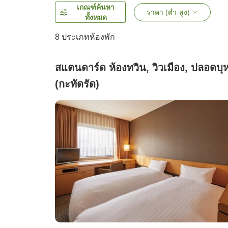
เกณฑ์ค้นหา
ราคา (ต่ำ-สูง)
ทั้งหมด
8
ประเภทห้องพัก
สแตนดาร์ด ห้องทวิน, วิวเมือง, ปลอดบุหร
(กะทัดรัด)