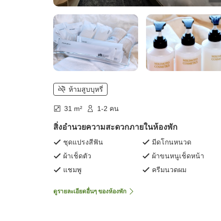
ห้ามสูบบุหรี่
31 m²
1-2 คน
สิ่งอำนวยความสะดวกภายในห้องพัก
ชุดแปรงสีฟัน
มีดโกนหนวด
ผ้าเช็ดตัว
ผ้าขนหนูเช็ดหน้า
แชมพู
ครีมนวดผม
ดูรายละเอียดอื่นๆ ของห้องพัก