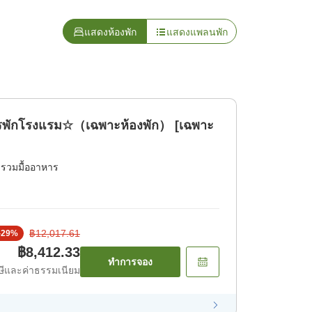
แสดงห้องพัก
แสดงแพลนพัก
การพักโรงแรม☆（เฉพาะห้องพัก） [เฉพาะ
่รวมมื้ออาหาร
฿12,017.61
-
29
%
฿8,412.33
ทำการจอง
ีและค่าธรรมเนียม