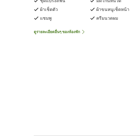
ชุดแปรงสีฟัน
มีดโกนหนวด
ผ้าเช็ดตัว
ผ้าขนหนูเช็ดหน้า
แชมพู
ครีมนวดผม
ดูรายละเอียดอื่นๆ ของห้องพัก