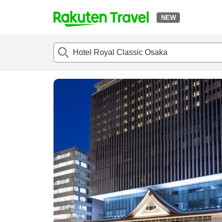
NEW
t
แนะนำที่พัก
ห้องพักและแพลนพัก
รีวิว
ไฮไลต์
สิ่่งอำนวยค
o
p
P
a
g
e
_
s
e
a
r
c
h