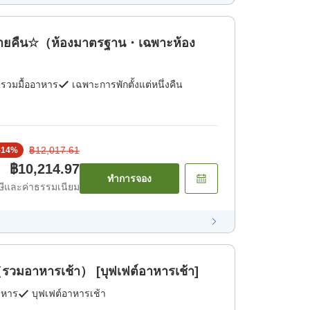
ลายคืน☆（ห้องมาตรฐาน・เฉพาะห้อง
่รวมมื้ออาหาร
เฉพาะการพักตั้งแต่หนึ่งคืน
฿12,017.61
-
14
%
฿10,214.97
ทำการจอง
ีและค่าธรรมเนียม
（รวมอาหารเช้า） [บุฟเฟต์อาหารเช้า]
าหาร
บุฟเฟต์อาหารเช้า