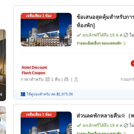
เหลือเพียง
3
ห้อง
ข้อเสนอสุดคุ้มสำหรับ
ห้องพัก]
ยกเลิกฟรีได้ถึง
19 ส.ค.
ไม
รายละเอียดอื่นๆ ของแพลนพัก
Hotel Discount
Flash Coupon
ราคาสำหรับ:
1
คืน
|
|
รวมภาษ
ใช้คูปองสำหรับ
ลด
฿1,975.06
4
เหลือเพียง
3
ห้อง
ส่วนลดพักหลายคืน☆（พร
ยกเลิกฟรีได้ถึง
19 ส.ค.
ไม
รายละเอียดอื่นๆ ของแพลนพัก