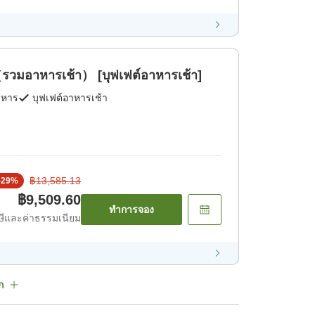
（รวมอาหารเช้า） [บุฟเฟต์อาหารเช้า]
าหาร
บุฟเฟต์อาหารเช้า
฿13,585.13
-
29
%
฿9,509.60
ทำการจอง
ีและค่าธรรมเนียม
ก