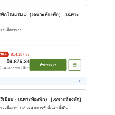
การพักโรงแรม☆（เฉพาะห้องพัก） [เฉพาะ
่รวมมื้ออาหาร
฿14,107.63
-
30
%
฿9,875.34
ทำการจอง
ีและค่าธรรมเนียม
ีเมียม・เฉพาะห้องพัก） [เฉพาะห้องพัก]
่รวมมื้ออาหาร
เฉพาะการพักตั้งแต่หนึ่งคืน