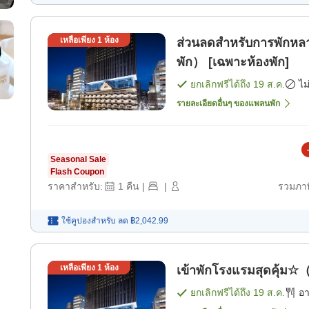
เหลือเพียง
1
ห้อง
ส่วนลดสำหรับการพักห
พัก） [เฉพาะห้องพัก]
ยกเลิกฟรีได้ถึง
19 ส.ค.
ไม
รายละเอียดอื่นๆ ของแพลนพัก
Seasonal Sale
Flash Coupon
ราคาสำหรับ:
1
คืน
|
|
รวมภาษ
ใช้คูปองสำหรับ
ลด
฿2,042.99
เหลือเพียง
1
ห้อง
เข้าพักโรงแรมสุดคุ้ม☆
ยกเลิกฟรีได้ถึง
19 ส.ค.
อ