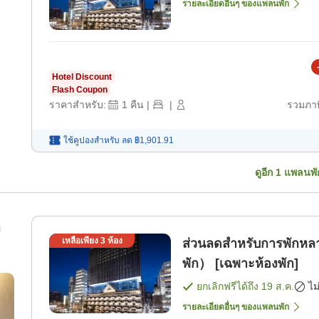
รายละเอียดอื่นๆ ของแพลนพัก
Hotel Discount
Flash Coupon
ราคาสำหรับ:
1
คืน
|
|
รวมภาษ
ใช้คูปองสำหรับ
ลด
฿1,901.91
ดูอีก
1
แพลนพั
า
เหลือเพียง
3
ห้อง
ส่วนลดสำหรับการพักห
พัก） [เฉพาะห้องพัก]
ยกเลิกฟรีได้ถึง
19 ส.ค.
ไม
รายละเอียดอื่นๆ ของแพลนพัก