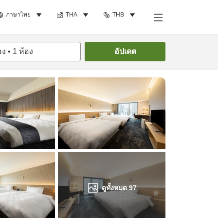
ภาษาไทย
THA
THB
ค้นหาห้องพัก
อง
•
1
ห้อง
อัปเดต
ดูทั้งหมด
97