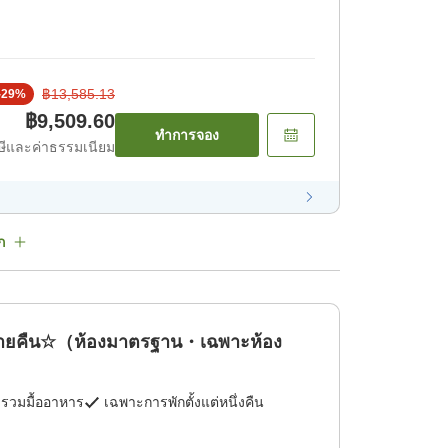
฿13,585.13
-
29
%
฿9,509.60
ทำการจอง
ีและค่าธรรมเนียม
ก
ลายคืน☆（ห้องมาตรฐาน・เฉพาะห้อง
่รวมมื้ออาหาร
เฉพาะการพักตั้งแต่หนึ่งคืน