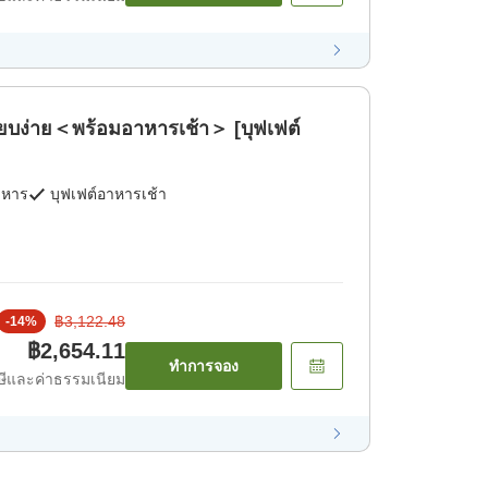
ียบง่าย＜พร้อมอาหารเช้า＞ [บุฟเฟต์
าหาร
บุฟเฟต์อาหารเช้า
฿3,122.48
-
14
%
฿2,654.11
ทำการจอง
ีและค่าธรรมเนียม