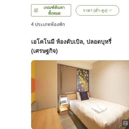
เกณฑ์ค้นหา
ราคา (ต่ำ-สูง)
ทั้งหมด
4
ประเภทห้องพัก
เอโคโนมี ห้องดับเบิล, ปลอดบุหรี่
(เศรษฐกิจ)