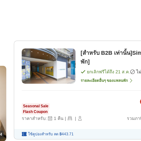
[สำหรับ B2B เท่านั้น]
พัก]
ยกเลิกฟรีได้ถึง
21 ส.ค.
ไม
รายละเอียดอื่นๆ ของแพลนพัก
Seasonal Sale
Flash Coupon
ราคาสำหรับ:
1
คืน
|
|
รวมภาษ
ใช้คูปองสำหรับ
ลด
฿443.71
4