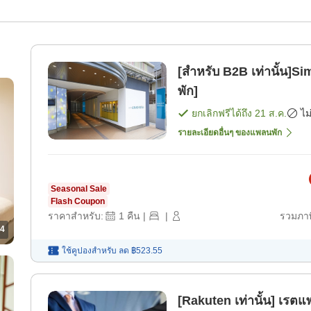
[สำหรับ B2B เท่านั้น]
พัก]
ยกเลิกฟรีได้ถึง
21 ส.ค.
ไม
รายละเอียดอื่นๆ ของแพลนพัก
Seasonal Sale
Flash Coupon
ราคาสำหรับ:
1
คืน
|
|
รวมภาษ
4
ใช้คูปองสำหรับ
ลด
฿523.55
[Rakuten เท่านั้น] เรตแ