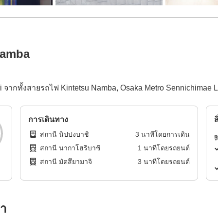
Namba
shi จากทั้งสายรถไฟ Kintetsu Namba, Osaka Metro Sennichimae Li
การเดินทาง
ส
สถานี นิปปงบาชิ
3
นาทีโดย
การเดิน
สถานี นากาโฮริบาชิ
1
นาทีโดย
รถยนต์
สถานี มัตสึยามาจิ
3
นาทีโดย
รถยนต์
รา