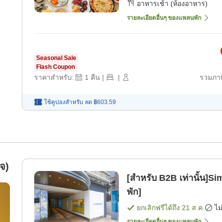
อาหารเช้า (ห้องอาหาร)
รายละเอียดอื่นๆ ของแพลนพัก
Seasonal Sale
Flash Coupon
ราคาสำหรับ:
1
คืน
|
|
รวมภาษ
ใช้คูปองสำหรับ
ลด
฿603.59
ิจ)
[สำหรับ B2B เท่านั้น]
พัก]
ยกเลิกฟรีได้ถึง
21 ส.ค.
ไม
รายละเอียดอื่นๆ ของแพลนพัก