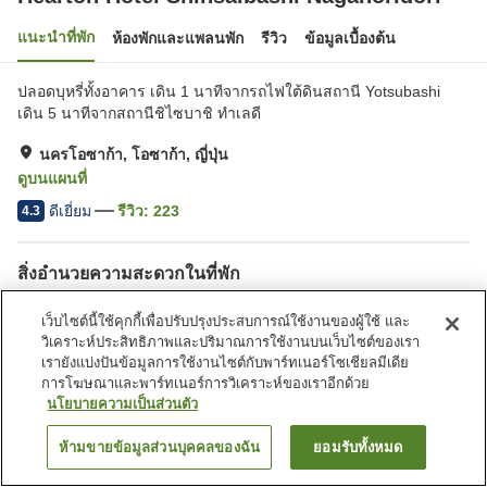
แนะนำที่พัก
ห้องพักและแพลนพัก
รีวิว
ข้อมูลเบื้องต้น
ปลอดบุหรี่ทั้งอาคาร เดิน 1 นาทีจากรถไฟใต้ดินสถานี Yotsubashi
เดิน 5 นาทีจากสถานีชิไซบาชิ ทำเลดี
นครโอซาก้า, โอซาก้า, ญี่ปุ่น
ดูบนแผนที่
ดีเยี่ยม
รีวิว:
223
4.3
สิ่งอำนวยความสะดวกในที่พัก
ร้านอาหาร
ตู้จำหน่ายอัตโนมัติ
เว็บไซต์นี้ใช้คุกกี้เพื่อปรับปรุงประสบการณ์ใช้งานของผู้ใช้ และ
วิเคราะห์ประสิทธิภาพและปริมาณการใช้งานบนเว็บไซต์ของเรา
หน้าแรก
ญี่ปุ่น
โอซาก้า
นครโอซาก้า
เรายังแบ่งปันข้อมูลการใช้งานไซต์กับพาร์ทเนอร์โซเชียลมีเดีย
Hearton Hotel Shinsaibashi Nagahoridori
การโฆษณาและพาร์ทเนอร์การวิเคราะห์ของเราอีกด้วย
นโยบายความเป็นส่วนตัว
ห้ามขายข้อมูลส่วนบุคคลของฉัน
ยอมรับทั้งหมด
ค้นหาห้องพัก