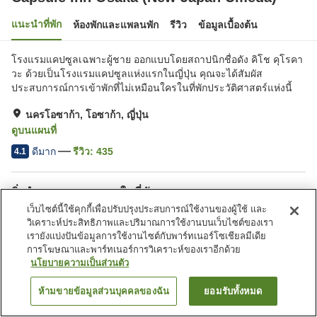
แนะนำที่พัก
ห้องพักและแพลนพัก
รีวิว
ข้อมูลเบื้องต้น
โรงแรมแคปซูลเฉพาะผู้ชาย ออกแบบโดยสถาปนิกชื่อดัง คิโช คุโรคา
วะ ด้วยเป็นโรงแรมแคปซูลแห่งแรกในญี่ปุ่น คุณจะได้สัมผัส
ประสบการณ์การเข้าพักที่ไม่เหมือนใครในที่พักประวัติศาสตร์แห่งนี้
นครโอซาก้า, โอซาก้า, ญี่ปุ่น
ดูบนแผนที่
ดีมาก
รีวิว:
435
4.1
สิ่งอำนวยความสะดวกในที่พัก
เว็บไซต์นี้ใช้คุกกี้เพื่อปรับปรุงประสบการณ์ใช้งานของผู้ใช้ และ
อ่างน้ำวน
ซาวน่า
วิเคราะห์ประสิทธิภาพและปริมาณการใช้งานบนเว็บไซต์ของเรา
สปา/บิวตี้ซาลอน
สระว่ายน้ำ
เรายังแบ่งปันข้อมูลการใช้งานไซต์กับพาร์ทเนอร์โซเชียลมีเดีย
การโฆษณาและพาร์ทเนอร์การวิเคราะห์ของเราอีกด้วย
นโยบายความเป็นส่วนตัว
หน้าแรก
ญี่ปุ่น
โอซาก้า
นครโอซาก้า
Capsule Inn Osaka (New Japan Umeda)
ห้ามขายข้อมูลส่วนบุคคลของฉัน
ยอมรับทั้งหมด
ค้นหาห้องพัก