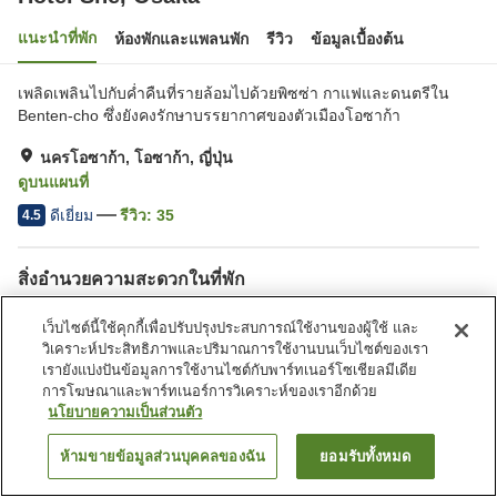
แนะนำที่พัก
ห้องพักและแพลนพัก
รีวิว
ข้อมูลเบื้องต้น
เพลิดเพลินไปกับค่ำคืนที่รายล้อมไปด้วยพิซซ่า กาแฟและดนตรีใน
Benten-cho ซึ่งยังคงรักษาบรรยากาศของตัวเมืองโอซาก้า
นครโอซาก้า, โอซาก้า, ญี่ปุ่น
ดูบนแผนที่
ดีเยี่ยม
รีวิว:
35
4.5
สิ่งอำนวยความสะดวกในที่พัก
บริการส่งสินค้า
บริการโทรปลุก
เว็บไซต์นี้ใช้คุกกี้เพื่อปรับปรุงประสบการณ์ใช้งานของผู้ใช้ และ
เลานจ์
คาเฟ่
วิเคราะห์ประสิทธิภาพและปริมาณการใช้งานบนเว็บไซต์ของเรา
เรายังแบ่งปันข้อมูลการใช้งานไซต์กับพาร์ทเนอร์โซเชียลมีเดีย
การโฆษณาและพาร์ทเนอร์การวิเคราะห์ของเราอีกด้วย
หน้าแรก
ญี่ปุ่น
โอซาก้า
นครโอซาก้า
Hotel She, Osaka
นโยบายความเป็นส่วนตัว
ห้ามขายข้อมูลส่วนบุคคลของฉัน
ยอมรับทั้งหมด
ค้นหาห้องพัก