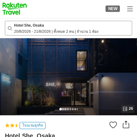
to
NEW
top
page
Hotel She, Osaka
20/8/2026
-
21/8/2026
|
ทั้งหมด 2 คน
|
จำนวน 1 ห้อง
26
โรงแรมธุรกิจ
Hotel She, Osaka