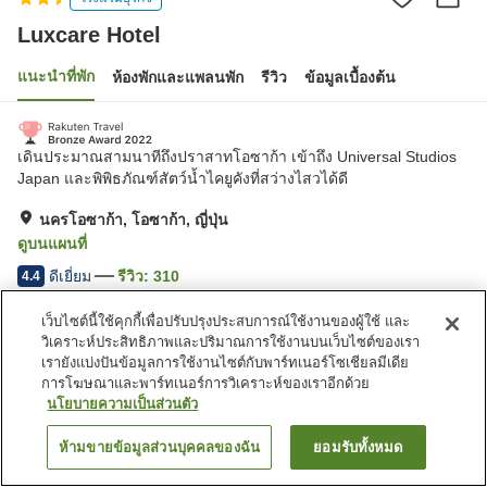
Luxcare Hotel
แนะนำที่พัก
ห้องพักและแพลนพัก
รีวิว
ข้อมูลเบื้องต้น
เดินประมาณสามนาทีถึงปราสาทโอซาก้า เข้าถึง Universal Studios
Japan และพิพิธภัณฑ์สัตว์น้ำไคยูคังที่สว่างไสวได้ดี
นครโอซาก้า, โอซาก้า, ญี่ปุ่น
ดูบนแผนที่
ดีเยี่ยม
รีวิว:
310
4.4
เว็บไซต์นี้ใช้คุกกี้เพื่อปรับปรุงประสบการณ์ใช้งานของผู้ใช้ และ
สิ่งอำนวยความสะดวกในที่พัก
วิเคราะห์ประสิทธิภาพและปริมาณการใช้งานบนเว็บไซต์ของเรา
เรายังแบ่งปันข้อมูลการใช้งานไซต์กับพาร์ทเนอร์โซเชียลมีเดีย
ร้านอาหาร
เลานจ์
การโฆษณาและพาร์ทเนอร์การวิเคราะห์ของเราอีกด้วย
ครัวส่วนกลาง
บริการซักผ้า (มีค่าบริการ)
นโยบายความเป็นส่วนตัว
ห้ามขายข้อมูลส่วนบุคคลของฉัน
ยอมรับทั้งหมด
ค้นหาห้องพัก
หน้าแรก
ญี่ปุ่น
โอซาก้า
นครโอซาก้า
Luxcare Hotel