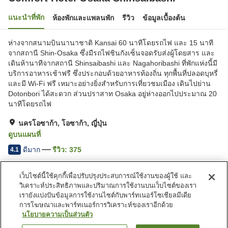
แนะนำที่พัก
ห้องพักและแพลนพัก
รีวิว
ข้อมูลเบื้องต้น
ห่างจากสนามบินนานาชาติ Kansai 60 นาทีโดยรถไฟ และ 15 นาที
จากสถานี Shin-Osaka ซึ่งมีรถไฟชินกังเซ็นจอดรับส่งผู้โดยสาร และ
เดินห้านาทีจากสถานี Shinsaibashi และ Nagahoribashi ที่พักแห่งนี้มี
บริการอาหารเช้าฟรี ซึ่งประกอบด้วยอาหารท้องถิ่น ทุกพื้นที่ปลอดบุหรี่
และมี Wi-Fi ฟรี เหมาะอย่างยิ่งสำหรับการเที่ยวชมเมือง เดินไปย่าน
Dotonbori ได้สะดวก ส่วนปราสาท Osaka อยู่ห่างออกไปประมาณ 20
นาทีโดยรถไฟ
นครโอซาก้า, โอซาก้า, ญี่ปุ่น
ดูบนแผนที่
ดีมาก
รีวิว:
375
4.1
เว็บไซต์นี้ใช้คุกกี้เพื่อปรับปรุงประสบการณ์ใช้งานของผู้ใช้ และ
สิ่งอำนวยความสะดวกในที่พัก
วิเคราะห์ประสิทธิภาพและปริมาณการใช้งานบนเว็บไซต์ของเรา
บริการส่งสินค้า
บริการซักแห้ง
เรายังแบ่งปันข้อมูลการใช้งานไซต์กับพาร์ทเนอร์โซเชียลมีเดีย
บริการโทรปลุก
ตู้จำหน่ายอัตโนมัติ
การโฆษณาและพาร์ทเนอร์การวิเคราะห์ของเราอีกด้วย
นโยบายความเป็นส่วนตัว