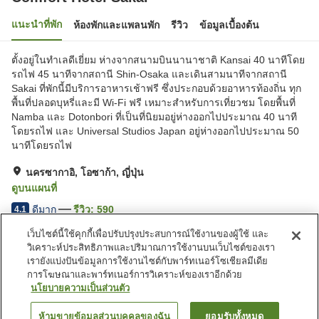
แนะนำที่พัก
ห้องพักและแพลนพัก
รีวิว
ข้อมูลเบื้องต้น
ตั้งอยู่ในทำเลดีเยี่ยม ห่างจากสนามบินนานาชาติ Kansai 40 นาทีโดย
รถไฟ 45 นาทีจากสถานี Shin-Osaka และเดินสามนาทีจากสถานี
Sakai ที่พักนี้มีบริการอาหารเช้าฟรี ซึ่งประกอบด้วยอาหารท้องถิ่น ทุก
พื้นที่ปลอดบุหรี่และมี Wi-Fi ฟรี เหมาะสำหรับการเที่ยวชม โดยพื้นที่
Namba และ Dotonbori ที่เป็นที่นิยมอยู่ห่างออกไปประมาณ 40 นาที
โดยรถไฟ และ Universal Studios Japan อยู่ห่างออกไปประมาณ 50
นาทีโดยรถไฟ
นครซากาอิ, โอซาก้า, ญี่ปุ่น
ดูบนแผนที่
ดีมาก
รีวิว:
590
4.1
เว็บไซต์นี้ใช้คุกกี้เพื่อปรับปรุงประสบการณ์ใช้งานของผู้ใช้ และ
วิเคราะห์ประสิทธิภาพและปริมาณการใช้งานบนเว็บไซต์ของเรา
สิ่งอำนวยความสะดวกในที่พัก
เรายังแบ่งปันข้อมูลการใช้งานไซต์กับพาร์ทเนอร์โซเชียลมีเดีย
บริการส่งสินค้า
บริการซักแห้ง
การโฆษณาและพาร์ทเนอร์การวิเคราะห์ของเราอีกด้วย
บริการโทรปลุก
ตู้จำหน่ายอัตโนมัติ
นโยบายความเป็นส่วนตัว
ห้ามขายข้อมูลส่วนบุคคลของฉัน
ยอมรับทั้งหมด