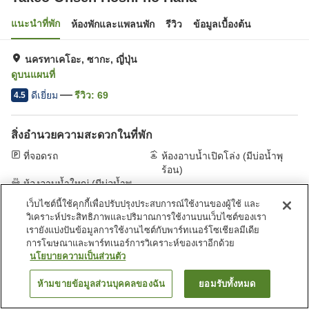
แนะนำที่พัก
ห้องพักและแพลนพัก
รีวิว
ข้อมูลเบื้องต้น
นครทาเคโอะ, ซากะ, ญี่ปุ่น
ดูบนแผนที่
ดีเยี่ยม
รีวิว:
69
4.5
สิ่งอำนวยความสะดวกในที่พัก
ที่จอดรถ
ห้องอาบน้ำเปิดโล่ง (มีบ่อน้ำพุ
ร้อน)
ห้องอาบน้ำใหญ่ (มีบ่อน้ำพุ
ร้อน)
เว็บไซต์นี้ใช้คุกกี้เพื่อปรับปรุงประสบการณ์ใช้งานของผู้ใช้ และ
วิเคราะห์ประสิทธิภาพและปริมาณการใช้งานบนเว็บไซต์ของเรา
เรายังแบ่งปันข้อมูลการใช้งานไซต์กับพาร์ทเนอร์โซเชียลมีเดีย
หน้าแรก
ญี่ปุ่น
ซากะ
นครทาเคโอะ
การโฆษณาและพาร์ทเนอร์การวิเคราะห์ของเราอีกด้วย
Takeo Onsen Hoshi no Hana
นโยบายความเป็นส่วนตัว
ห้ามขายข้อมูลส่วนบุคคลของฉัน
ยอมรับทั้งหมด
ค้นหาห้องพัก