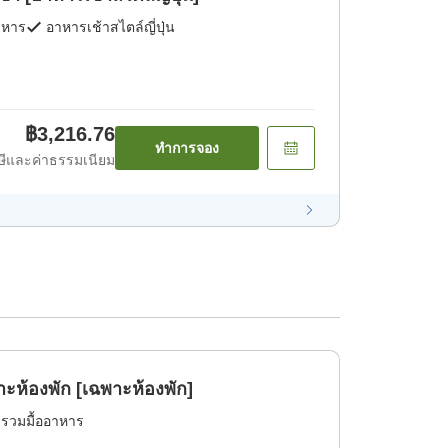
าหาร
อาหารเช้าสไตล์ญี่ปุ่น
฿3,216.76
ทำการจอง
ีและค่าธรรมเนียม
แบบเรียบง่าย เฉพาะห้องพัก [เฉพาะห้องพัก]
่รวมมื้ออาหาร