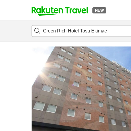
NEW
t
แนะนำที่พัก
ห้องพักและแพลนพัก
รีวิว
สิ่่งอำนวยความสะด
o
p
P
a
g
e
_
s
e
a
r
c
h