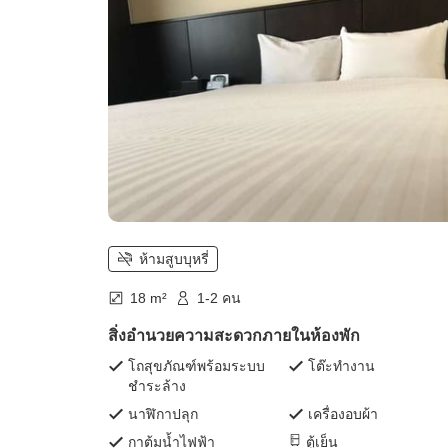
ห้ามสูบบุหรี่
18 m²
1-2 คน
สิ่งอำนวยความสะดวกภายในห้องพัก
โถสุขภัณฑ์พร้อมระบบ
โต๊ะทำงาน
ชำระล้าง
นาฬิกาปลุก
เครื่องอบผ้า
กาต้มน้ำไฟฟ้า
ตู้เย็น