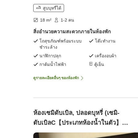
สูบบุหรี่ได้
18 m²
1-2 คน
สิ่งอำนวยความสะดวกภายในห้องพัก
โถสุขภัณฑ์พร้อมระบบ
โต๊ะทำงาน
ชำระล้าง
นาฬิกาปลุก
เครื่องอบผ้า
กาต้มน้ำไฟฟ้า
ตู้เย็น
ดูรายละเอียดอื่นๆ ของห้องพัก
ห้องเซมิดับเบิล, ปลอดบุหรี่ (เซมิ-
ดับเบิลC【ประเภทห้องน้ำในตัว】
18ตารางเมตร)