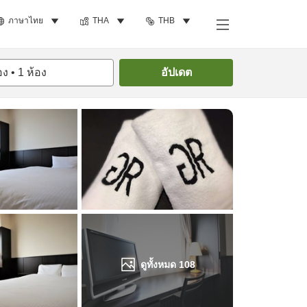
ภาษาไทย
THA
THB
ค้นหาห้องพัก
อง
•
1
ห้อง
อัปเดต
ดูทั้งหมด
108