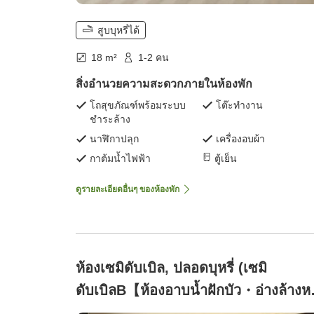
สูบบุหรี่ได้
18 m²
1-2 คน
สิ่งอำนวยความสะดวกภายในห้องพัก
โถสุขภัณฑ์พร้อมระบบ
โต๊ะทำงาน
ชำระล้าง
นาฬิกาปลุก
เครื่องอบผ้า
กาต้มน้ำไฟฟ้า
ตู้เย็น
ดูรายละเอียดอื่นๆ ของห้องพัก
ห้องเซมิดับเบิล, ปลอดบุหรี่ (เซมิ
ดับเบิลB【ห้องอาบน้ำฝักบัว・อ่างล้างห
แยก】18ตารางเมตร)