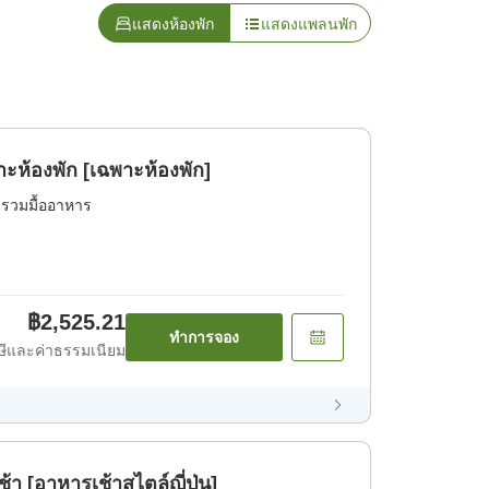
แสดงห้องพัก
แสดงแพลนพัก
แบบเรียบง่าย เฉพาะห้องพัก [เฉพาะห้องพัก]
่รวมมื้ออาหาร
฿2,525.21
ทำการจอง
ีและค่าธรรมเนียม
[อาหารเช้าสไตล์ญี่ปุ่น]