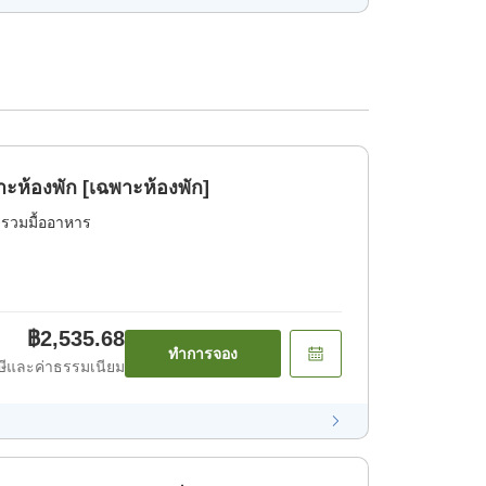
แบบเรียบง่าย เฉพาะห้องพัก [เฉพาะห้องพัก]
่รวมมื้ออาหาร
฿2,535.68
ทำการจอง
ีและค่าธรรมเนียม