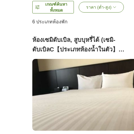
เกณฑ์ค้นหา
ราคา (ต่ำ-สูง)
ทั้งหมด
6
ประเภทห้องพัก
ห้องเซมิดับเบิล, สูบบุหรี่ได้ (เซมิ-
ดับเบิลC【ประเภทห้องน้ำในตัว】
18ตารางเมตร)