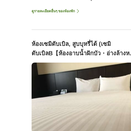
ดูรายละเอียดอื่นๆ ของห้องพัก
ห้องเซมิดับเบิล, สูบบุหรี่ได้ (เซมิ
ดับเบิลB【ห้องอาบน้ำฝักบัว・อ่างล้างห
แยก】18ตารางเมตร)