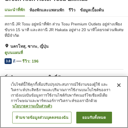
แนะนำที่พัก
ห้องพักและแพลนพัก
รีวิว
ข้อมูลเบื้องต้น
สถานี JR Tosu อยู่หน้าที่พัก ส่วน Tosu Premium Outlets อยู่ห่างเพียง
ขับรถ 15 นาที และสถานี JR Hakata อยู่ห่าง 20 นาทีโดยรถด่วนพิเศษ
ที่มีจำกัด
นครโทสุ, ซากะ, ญี่ปุ่น
ดูบนแผนที่
ดี
รีวิว:
196
3.8
สิ่งอำนวยความสะดวกในที่พัก
เว็บไซต์นี้ใช้คุกกี้เพื่อปรับปรุงประสบการณ์ใช้งานของผู้ใช้ และ
ที่จอดรถ
สปา/บิวตี้ซาลอน
วิเคราะห์ประสิทธิภาพและปริมาณการใช้งานบนเว็บไซต์ของเรา
ร้านอาหาร
มุมอิซากายะ
เรายังแบ่งปันข้อมูลการใช้งานไซต์กับพาร์ทเนอร์โซเชียลมีเดีย
การโฆษณาและพาร์ทเนอร์การวิเคราะห์ของเราอีกด้วย
นโยบายความเป็นส่วนตัว
หน้าแรก
ญี่ปุ่น
ซากะ
นครโทสุ
Green Rich Hotel Tosu Ekimae
ห้ามขายข้อมูลส่วนบุคคลของฉัน
ยอมรับทั้งหมด
ค้นหาห้องพัก