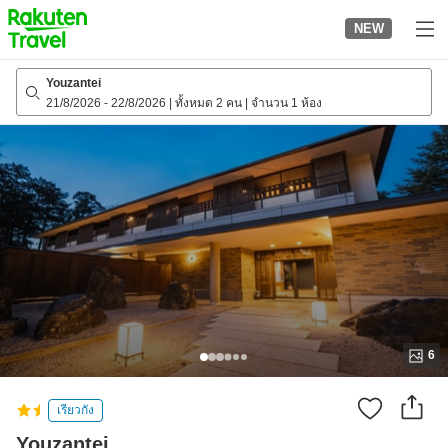
to
NEW
top
page
Youzantei
21/8/2026
-
22/8/2026
|
ทั้งหมด 2 คน
|
จำนวน 1 ห้อง
6
เรียวกัง
Youzantei