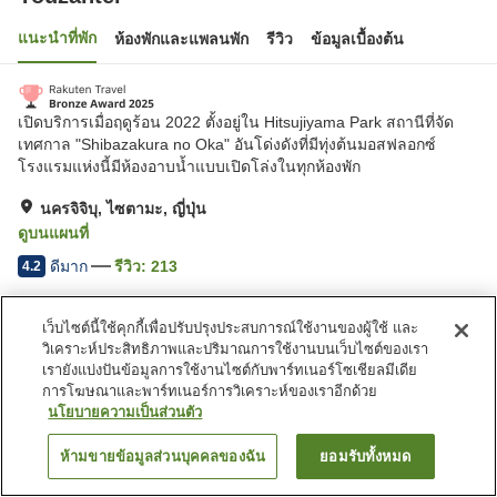
แนะนำที่พัก
ห้องพักและแพลนพัก
รีวิว
ข้อมูลเบื้องต้น
เปิดบริการเมื่อฤดูร้อน 2022 ตั้งอยู่ใน Hitsujiyama Park สถานีที่จัด
เทศกาล "Shibazakura no Oka" อันโด่งดังที่มีทุ่งต้นมอสฟลอกซ์
โรงแรมแห่งนี้มีห้องอาบน้ำแบบเปิดโล่งในทุกห้องพัก
นครจิจิบุ, ไซตามะ, ญี่ปุ่น
ดูบนแผนที่
ดีมาก
รีวิว:
213
4.2
หน้าแรก
ญี่ปุ่น
ไซตามะ
นครจิจิบุ
Youzantei
เว็บไซต์นี้ใช้คุกกี้เพื่อปรับปรุงประสบการณ์ใช้งานของผู้ใช้ และ
วิเคราะห์ประสิทธิภาพและปริมาณการใช้งานบนเว็บไซต์ของเรา
เรายังแบ่งปันข้อมูลการใช้งานไซต์กับพาร์ทเนอร์โซเชียลมีเดีย
การโฆษณาและพาร์ทเนอร์การวิเคราะห์ของเราอีกด้วย
นโยบายความเป็นส่วนตัว
ห้ามขายข้อมูลส่วนบุคคลของฉัน
ยอมรับทั้งหมด
ค้นหาห้องพัก