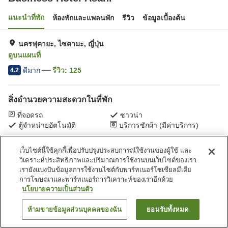
แนะนำที่พัก
ห้องพักและแพลนพัก
รีวิว
ข้อมูลเบื้องต้น
นครฟุคายะ, ไซตามะ, ญี่ปุ่น
ดูบนแผนที่
ดีมาก
รีวิว:
125
4.2
สิ่งอำนวยความสะดวกในที่พัก
ที่จอดรถ
ซาวน่า
ตู้จำหน่ายอัตโนมัติ
บริการซักผ้า (มีค่าบริการ)
เว็บไซต์นี้ใช้คุกกี้เพื่อปรับปรุงประสบการณ์ใช้งานของผู้ใช้ และ
หน้าแรก
ญี่ปุ่น
ไซตามะ
นครฟุคายะ
Business Hotel Asahi
วิเคราะห์ประสิทธิภาพและปริมาณการใช้งานบนเว็บไซต์ของเรา
เรายังแบ่งปันข้อมูลการใช้งานไซต์กับพาร์ทเนอร์โซเชียลมีเดีย
การโฆษณาและพาร์ทเนอร์การวิเคราะห์ของเราอีกด้วย
นโยบายความเป็นส่วนตัว
ห้ามขายข้อมูลส่วนบุคคลของฉัน
ยอมรับทั้งหมด
ค้นหาห้องพัก