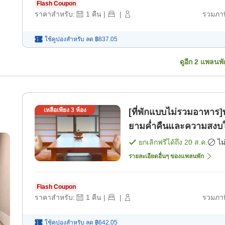
Flash Coupon
ราคาสำหรับ:
1
คืน
|
|
รวมภาษ
ใช้คูปองสำหรับ
ลด
฿837.05
ดูอีก
2
แพลนพั
เหลือเพียง
3
ห้อง
[ที่พักแบบไม่รวมอาหาร]
ยามค่ำคืนและความสงบในท
ยกเลิกฟรีได้ถึง
20 ส.ค.
ไม
รายละเอียดอื่นๆ ของแพลนพัก
Flash Coupon
ราคาสำหรับ:
1
คืน
|
|
รวมภาษ
ใช้คูปองสำหรับ
ลด
฿642.05