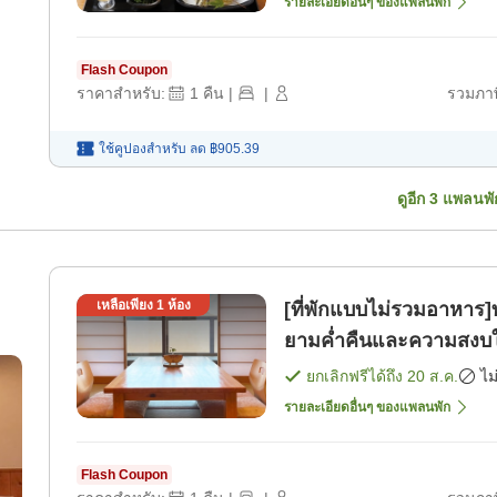
รายละเอียดอื่นๆ ของแพลนพัก
Flash Coupon
ราคาสำหรับ:
1
คืน
|
|
รวมภาษ
ใช้คูปองสำหรับ
ลด
฿905.39
ดูอีก
3
แพลนพั
เหลือเพียง
1
ห้อง
[ที่พักแบบไม่รวมอาหาร]
ยามค่ำคืนและความสงบในท
ยกเลิกฟรีได้ถึง
20 ส.ค.
ไม
รายละเอียดอื่นๆ ของแพลนพัก
Flash Coupon