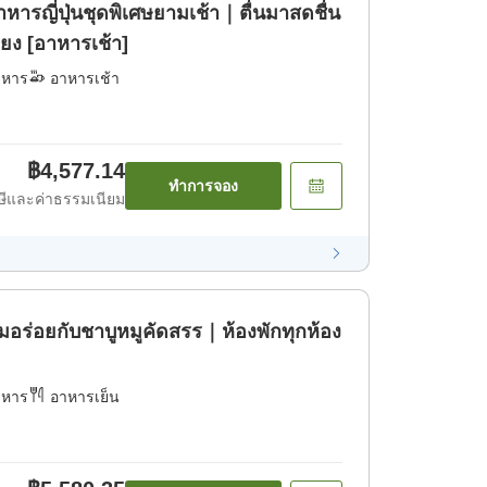
หารญี่ปุ่นชุดพิเศษยามเช้า｜ตื่นมาสดชื่น
บียง [อาหารเช้า]
าหาร
อาหารเช้า
฿4,577.14
ทำการจอง
ีและค่าธรรมเนียม
่มอร่อยกับชาบูหมูคัดสรร｜ห้องพักทุกห้อง
าหาร
อาหารเย็น