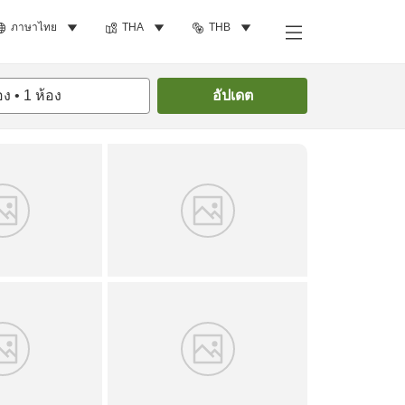
ภาษาไทย
THA
THB
ค้นหาห้องพัก
อง
•
1
ห้อง
อัปเดต