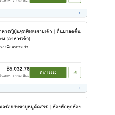
ีและค่าธรรมเนียม
หารญี่ปุ่นชุดพิเศษยามเช้า｜ตื่นมาสดชื่น
บียง [อาหารเช้า]
าหาร
อาหารเช้า
฿5,032.76
ทำการจอง
ีและค่าธรรมเนียม
่มอร่อยกับชาบูหมูคัดสรร｜ห้องพักทุกห้อง