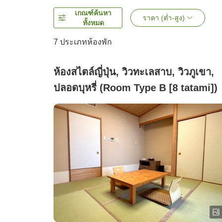
เกณฑ์ค้นหา
ราคา (ต่ำ-สูง)
ทั้งหมด
7
ประเภทห้องพัก
ห้องสไตล์ญี่ปุ่น, วิวทะเลสาบ, วิวภูเขา,
ปลอดบุหรี่ (Room Type B [8 tatami])