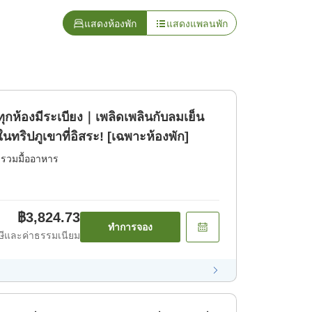
แสดงห้องพัก
แสดงแพลนพัก
ทุกห้องมีระเบียง｜เพลิดเพลินกับลมเย็น
ริปภูเขาที่อิสระ! [เฉพาะห้องพัก]
่รวมมื้ออาหาร
฿3,824.73
ทำการจอง
ีและค่าธรรมเนียม