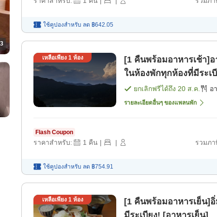
ราคาสำหรับ:
1
คืน
|
|
รวมภาษ
ใช้คูปองสำหรับ
ลด
฿642.05
3
เหลือเพียง
1
ห้อง
[1 คืนพร้อมอาหารเช้า]อา
ในห้องพักทุกห้องที่มีระเ
ยกเลิกฟรีได้ถึง
20 ส.ค.
อ
รายละเอียดอื่นๆ ของแพลนพัก
Flash Coupon
ราคาสำหรับ:
1
คืน
|
|
รวมภาษ
ใช้คูปองสำหรับ
ลด
฿754.91
เหลือเพียง
1
ห้อง
[1 คืนพร้อมอาหารเย็น]อิ
มีระเบียง! [อาหารเย็น]