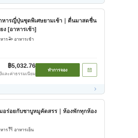
หารญี่ปุ่นชุดพิเศษยามเช้า｜ตื่นมาสดชื่น
บียง [อาหารเช้า]
าหาร
อาหารเช้า
฿5,032.76
ทำการจอง
ีและค่าธรรมเนียม
่มอร่อยกับชาบูหมูคัดสรร｜ห้องพักทุกห้อง
าหาร
อาหารเย็น