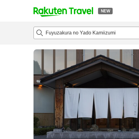
NEW
t
แนะนำที่พัก
ห้องพักและแพลนพัก
รีวิว
สิ่่งอำนวยความสะด
o
p
P
a
g
e
_
s
e
a
r
c
h