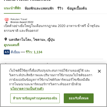
แนะนำที่พัก
ห้องพักและแพลนพัก
รีวิว
ข้อมูลเบื้องต้น
เปิดตัวอย่างยิ่งใหญ่ในเดือนกรกฎาคม 2020 อาหารเช้าฟรี น้ำพุร้อน
ธรรมชาติ และที่จอดรถ!
นครคิตาโมโตะ, ไซตามะ, ญี่ปุ่น
ดูบนแผนที่
ดีเยี่ยม
รีวิว:
1,134
4.5
สิ่งอำนวยความสะดวกในที่พัก
เว็บไซต์นี้ใช้คุกกี้เพื่อปรับปรุงประสบการณ์ใช้งานของผู้ใช้ และ
ที่จอดรถ
วิเคราะห์ประสิทธิภาพและปริมาณการใช้งานบนเว็บไซต์ของเรา
เรายังแบ่งปันข้อมูลการใช้งานไซต์กับพาร์ทเนอร์โซเชียลมีเดีย
การโฆษณาและพาร์ทเนอร์การวิเคราะห์ของเราอีกด้วย
หน้าแรก
ญี่ปุ่น
ไซตามะ
นครคิตาโมโตะ
Hana Hotel Kitamoto
นโยบายความเป็นส่วนตัว
ห้ามขายข้อมูลส่วนบุคคลของฉัน
ยอมรับทั้งหมด
ค้นหาห้องพัก