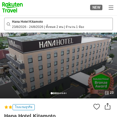
to
NEW
top
page
Hana Hotel Kitamoto
23/8/2026
-
24/8/2026
|
ทั้งหมด 2 คน
|
จำนวน 1 ห้อง
23
โรงแรมธุรกิจ
Hana Hotel Kitamoto