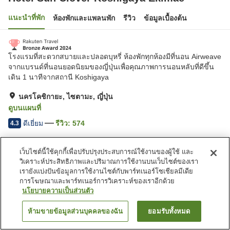
แนะนำที่พัก
ห้องพักและแพลนพัก
รีวิว
ข้อมูลเบื้องต้น
โรงแรมที่สะดวกสบายและปลอดบุหรี่ ห้องพักทุกห้องมีที่นอน Airweave
จากแบรนด์ที่นอนยอดนิยมของญี่ปุ่นเพื่อคุณภาพการนอนหลับที่ดีขึ้น
เดิน 1 นาทีจากสถานี Koshigaya
นครโคชิกายะ, ไซตามะ, ญี่ปุ่น
ดูบนแผนที่
ดีเยี่ยม
รีวิว:
574
4.3
เว็บไซต์นี้ใช้คุกกี้เพื่อปรับปรุงประสบการณ์ใช้งานของผู้ใช้ และ
สิ่งอำนวยความสะดวกในที่พัก
วิเคราะห์ประสิทธิภาพและปริมาณการใช้งานบนเว็บไซต์ของเรา
ที่จอดรถ
เลานจ์
เรายังแบ่งปันข้อมูลการใช้งานไซต์กับพาร์ทเนอร์โซเชียลมีเดีย
ตู้จำหน่ายอัตโนมัติ
บริการซักผ้า (มีค่าบริการ)
การโฆษณาและพาร์ทเนอร์การวิเคราะห์ของเราอีกด้วย
นโยบายความเป็นส่วนตัว
หน้าแรก
ญี่ปุ่น
ไซตามะ
นครโคชิกายะ
ห้ามขายข้อมูลส่วนบุคคลของฉัน
ยอมรับทั้งหมด
ค้นหาห้องพัก
Hotel Sun Clover Koshigaya Ekimae