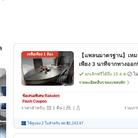
ล
เหลือเพียง
1
ห้อง
【แพลนมาตรฐาน】เหมาะสำ
เพียง 3 นาทีจากทางออก
พัก]
ยกเลิกฟรีได้ถึง
19 ส.ค.
ไม
รายละเอียดอื่นๆ ของแพลนพัก
ข้อเสนอพิเศษ Rakuten
Flash Coupon
ราคาสำหรับ:
1
คืน
|
|
รวมภาษ
ใช้คูปอง 2 ใบสำหรับ
ลด
฿1,243.97