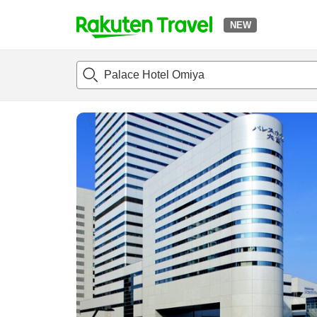
NEW
t
แนะนำที่พัก
ห้องพักและแพลนพัก
รีวิว
ไฮไลต์
สิ่่งอำนวยค
o
p
P
a
g
e
_
s
e
a
r
c
h