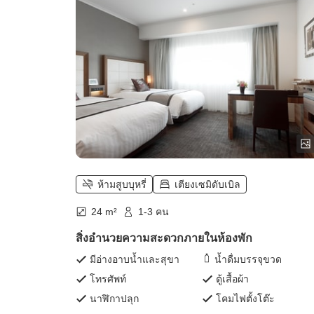
ห้ามสูบบุหรี่
เตียงเซมิดับเบิล
24 m²
1-3 คน
สิ่งอำนวยความสะดวกภายในห้องพัก
มีอ่างอาบน้ำและสุขา
น้ำดื่มบรรจุขวด
โทรศัพท์
ตู้เสื้อผ้า
นาฬิกาปลุก
โคมไฟตั้งโต๊ะ