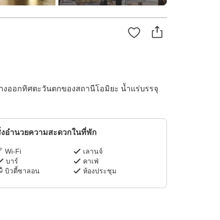
กทางออกทิศตะวันตกของสถานีโอมิยะ น้ำแร่บรรจุ
ิ่งอำนวยความสะดวกในที่พัก
Wi-Fi
เลานจ์
บาร์
คาเฟ่
บิวตี้ซาลอน
ห้องประชุม