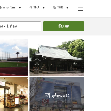
ภาษาไทย
THA
THB
ค้นหาห้องพัก
อง
•
1
ห้อง
อัปเดต
ดูทั้งหมด
12