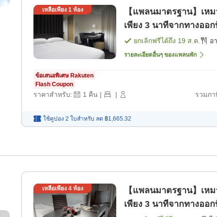
เหลือเพียง
1
ห้อง
【แพลนมาตรฐาน】เหมาะสำ
เพียง 3 นาทีจากทางออก
ยกเลิกฟรีได้ถึง
19 ส.ค.
อ
รายละเอียดอื่นๆ ของแพลนพัก
ข้อเสนอพิเศษ Rakuten
Flash Coupon
ราคาสำหรับ:
1
คืน
|
|
รวมภาษ
ใช้คูปอง 2 ใบสำหรับ
ลด
฿1,665.32
เหลือเพียง
4
ห้อง
【แพลนมาตรฐาน】เหมาะสำ
เพียง 3 นาทีจากทางออก