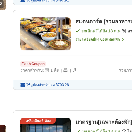
ใช้คูปองสำหรับ
ลด
฿497.91
2
สแตนดาร์ด [รวมอาหารเช
ยกเลิกฟรีได้ถึง
18 ส.ค.
อ
รายละเอียดอื่นๆ ของแพลนพัก
Flash Coupon
ราคาสำหรับ:
1
คืน
|
|
รวมภาษ
ใช้คูปองสำหรับ
ลด
฿703.28
เหลือเพียง
6
ห้อง
มาตรฐาน[เฉพาะห้องพัก]
ยกเลิกฟรีได้ถึง
18 ส.ค.
ไม