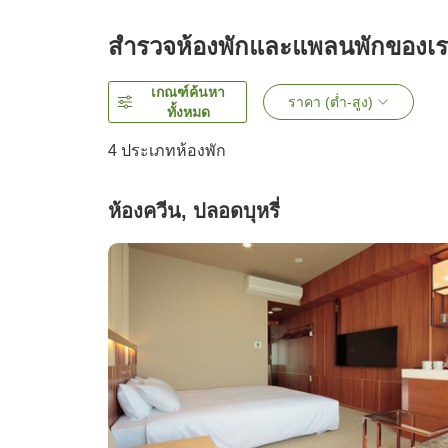
สำรวจห้องพักและแพลนพักของเ
เกณฑ์ค้นหา
ราคา (ต่ำ-สูง)
ทั้งหมด
4
ประเภทห้องพัก
ห้องควีน, ปลอดบุหรี่