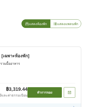
แสดงห้องพัก
แสดงแพลนพัก
 [เฉพาะห้องพัก]
่รวมมื้ออาหาร
฿3,319.44
ทำการจอง
ีและค่าธรรมเนียม