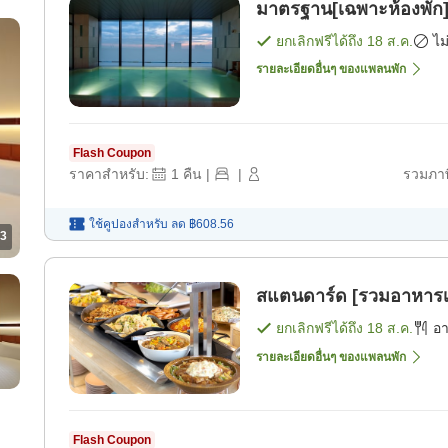
มาตรฐาน[เฉพาะห้องพัก]
ยกเลิกฟรีได้ถึง
18 ส.ค.
ไม
รายละเอียดอื่นๆ ของแพลนพัก
Flash Coupon
ราคาสำหรับ:
1
คืน
|
|
รวมภาษ
ใช้คูปองสำหรับ
ลด
฿608.56
3
สแตนดาร์ด [รวมอาหารเช
ยกเลิกฟรีได้ถึง
18 ส.ค.
อ
รายละเอียดอื่นๆ ของแพลนพัก
Flash Coupon