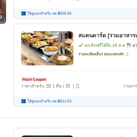
ใช้คูปองสำหรับ
ลด
฿608.56
2
สแตนดาร์ด [รวมอาหารเช
ยกเลิกฟรีได้ถึง
18 ส.ค.
อ
รายละเอียดอื่นๆ ของแพลนพัก
Flash Coupon
ราคาสำหรับ:
1
คืน
|
|
รวมภาษ
ใช้คูปองสำหรับ
ลด
฿813.93