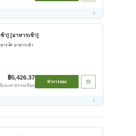
้า] [อาหารเช้า]
าหาร
อาหารเช้า
฿5,426.37
ทำการจอง
ีและค่าธรรมเนียม