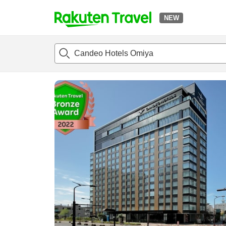
NEW
t
แนะนำที่พัก
ห้องพักและแพลนพัก
รีวิว
สิ่่งอำนวยความสะด
o
p
P
a
g
e
_
s
e
a
r
c
h