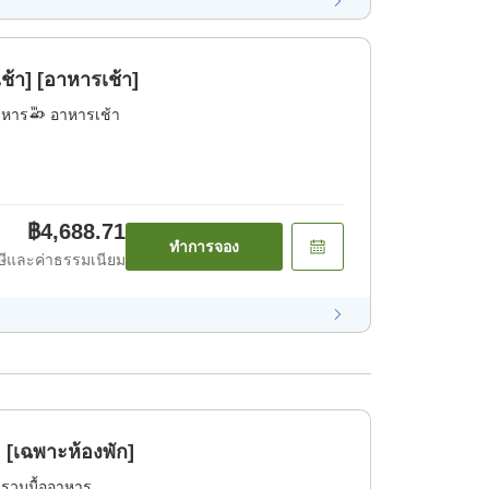
้า] [อาหารเช้า]
าหาร
อาหารเช้า
฿4,688.71
ทำการจอง
ีและค่าธรรมเนียม
 [เฉพาะห้องพัก]
่รวมมื้ออาหาร