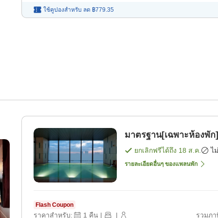
ใช้คูปองสำหรับ
ลด
฿779.35
มาตรฐาน[เฉพาะห้องพัก]
ยกเลิกฟรีได้ถึง
18 ส.ค.
ไม
รายละเอียดอื่นๆ ของแพลนพัก
Flash Coupon
ราคาสำหรับ:
1
คืน
|
|
รวมภาษ