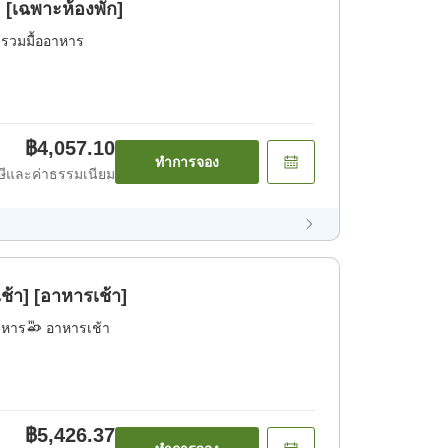
 [เฉพาะห้องพัก]
่รวมมื้ออาหาร
฿4,057.10
ทำการจอง
ีและค่าธรรมเนียม
้า] [อาหารเช้า]
าหาร
อาหารเช้า
฿5,426.37