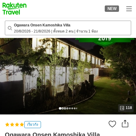
to
NEW
top
page
Ogawara Onsen Kamoshika Villa
20/8/2026
-
21/8/2026
|
ทั้งหมด 2 คน
|
จำนวน 1 ห้อง
118
เรียวกัง
Ogawara Onsen Kamoshika Villa