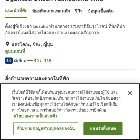
แนะนำที่พัก
ห้องพักและแพลนพัก
รีวิว
ข้อมูลเบื้องต้น
ตั้งอยู่ที่เชิงเขา Suzuka ท่ามกลางธรรมชาติอันรุ่งโรจน์ ที่พักที่น่า
อัศจรรย์แห่งนี้สว่างไสวและสวยงามตลอดสี่ฤดูกาล
นครโคกะ, ชิกะ, ญี่ปุ่น
ดูบนแผนที่
ดีเยี่ยม
รีวิว:
119
4.6
สิ่งอำนวยความสะดวกในที่พัก
ที่จอดรถ
ซาวน่า
เว็บไซต์นี้ใช้คุกกี้เพื่อปรับปรุงประสบการณ์ใช้งานของผู้ใช้ และ
สปา/บิวตี้ซาลอน
ร้านอาหาร
วิเคราะห์ประสิทธิภาพและปริมาณการใช้งานบนเว็บไซต์ของเรา
เรายังแบ่งปันข้อมูลการใช้งานไซต์กับพาร์ทเนอร์โซเชียลมีเดีย
การโฆษณาและพาร์ทเนอร์การวิเคราะห์ของเราอีกด้วย
หน้าแรก
ญี่ปุ่น
ชิกะ
นครโคกะ
นโยบายความเป็นส่วนตัว
Ogawara Onsen Kamoshika Villa
ห้ามขายข้อมูลส่วนบุคคลของฉัน
ยอมรับทั้งหมด
ค้นหาห้องพัก