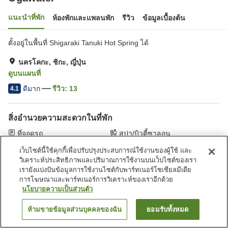
แนะนำที่พัก
ห้องพักและแพลนพัก
รีวิว
ข้อมูลเบื้องต้น
ตั้งอยู่ในพื้นที่ Shigaraki Tanuki Hot Spring ได้
นครโคกะ, ชิกะ, ญี่ปุ่น
ดูบนแผนที่
ดีมาก
รีวิว:
13
4.1
สิ่งอำนวยความสะดวกในที่พัก
ที่จอดรถ
สปา/บิวตี้ซาลอน
ตู้จำหน่ายอัตโนมัติ
ร้านค้า
เว็บไซต์นี้ใช้คุกกี้เพื่อปรับปรุงประสบการณ์ใช้งานของผู้ใช้ และ
วิเคราะห์ประสิทธิภาพและปริมาณการใช้งานบนเว็บไซต์ของเรา
เรายังแบ่งปันข้อมูลการใช้งานไซต์กับพาร์ทเนอร์โซเชียลมีเดีย
หน้าแรก
ญี่ปุ่น
ชิกะ
นครโคกะ
Ogawatei
การโฆษณาและพาร์ทเนอร์การวิเคราะห์ของเราอีกด้วย
นโยบายความเป็นส่วนตัว
ห้ามขายข้อมูลส่วนบุคคลของฉัน
ยอมรับทั้งหมด
ค้นหาห้องพัก