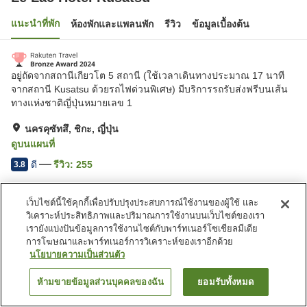
แนะนำที่พัก
ห้องพักและแพลนพัก
รีวิว
ข้อมูลเบื้องต้น
อยู่ถัดจากสถานีเกียวโต 5 สถานี (ใช้เวลาเดินทางประมาณ 17 นาที
จากสถานี Kusatsu ด้วยรถไฟด่วนพิเศษ) มีบริการรถรับส่งฟรีบนเส้น
ทางแห่งชาติญี่ปุ่นหมายเลข 1
นครคุซัทสึ, ชิกะ, ญี่ปุ่น
ดูบนแผนที่
ดี
รีวิว:
255
3.8
เว็บไซต์นี้ใช้คุกกี้เพื่อปรับปรุงประสบการณ์ใช้งานของผู้ใช้ และ
สิ่งอำนวยความสะดวกในที่พัก
วิเคราะห์ประสิทธิภาพและปริมาณการใช้งานบนเว็บไซต์ของเรา
ที่จอดรถ
ร้านอาหาร
เรายังแบ่งปันข้อมูลการใช้งานไซต์กับพาร์ทเนอร์โซเชียลมีเดีย
ตู้จำหน่ายอัตโนมัติ
บริการซักผ้า (มีค่าบริการ)
การโฆษณาและพาร์ทเนอร์การวิเคราะห์ของเราอีกด้วย
นโยบายความเป็นส่วนตัว
หน้าแรก
ญี่ปุ่น
ชิกะ
นครคุซัทสึ
Le Lac Hotel Kusatsu
ห้ามขายข้อมูลส่วนบุคคลของฉัน
ยอมรับทั้งหมด
ค้นหาห้องพัก