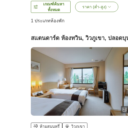
เกณฑ์ค้นหา
ราคา (ต่ำ-สูง)
ทั้งหมด
1 ประเภทห้องพัก
สแตนดาร์ด ห้องทวิน, วิวภูเขา, ปลอดบุหร
ห้ามสูบบุหรี่
วิวภูเขา