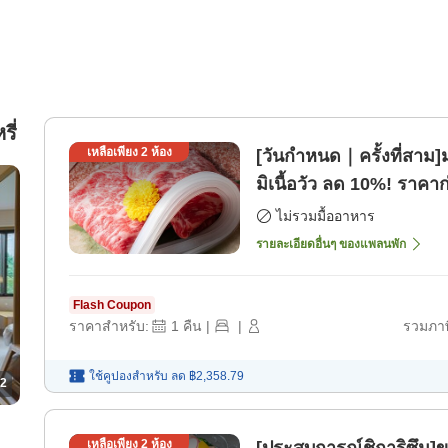
ี่
เหลือเพียง
2
ห้อง
[วันกำหนด｜ครั้งที่สาม
มิเนื้อวัว ลด 10%! ราคาก
ไม่รวมมื้ออาหาร
รายละเอียดอื่นๆ ของแพลนพัก
Flash Coupon
ราคาสำหรับ:
1
คืน
|
|
รวมภาษ
ใช้คูปองสำหรับ
ลด
฿2,358.79
2
เหลือเพียง
2
ห้อง