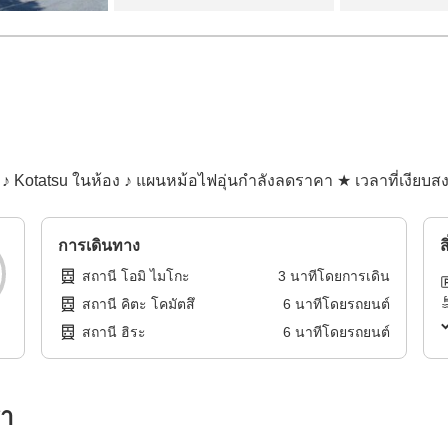
 ♪ Kotatsu ในห้อง ♪ แผนหม้อไฟอุ่นกำลังลดราคา ★ เวลาที่เงียบส
การเดินทาง
ส
สถานี โอมิ ไมโกะ
3
นาทีโดย
การเดิน
สถานี คิตะ โคมัตสึ
6
นาทีโดย
รถยนต์
สถานี ฮิระ
6
นาทีโดย
รถยนต์
รา