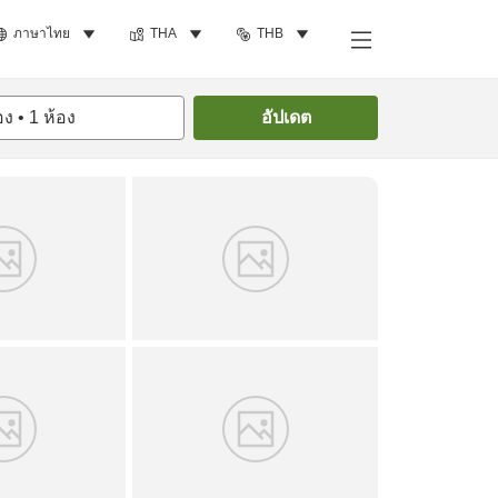
ภาษาไทย
THA
THB
ค้นหาห้องพัก
อง
•
1
ห้อง
อัปเดต