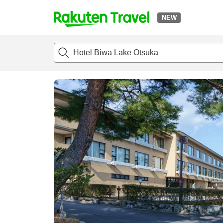
NEW
t
แนะนำที่พัก
ห้องพักและแพลนพัก
รีวิว
สิ่่งอำนวยความสะด
o
p
P
a
g
e
_
s
e
a
r
c
h