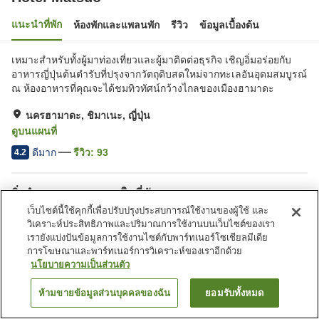
แนะนำที่พัก
ห้องพักและแพลนพัก
รีวิว
ข้อมูลเบื้องต้น
เหมาะสำหรับทั้งผู้มาท่องเที่ยวและผู้มาติดต่อธุรกิจ เชิญอิ่มอร่อยกับ
อาหารญี่ปุ่นต้นตำรับที่ปรุงจากวัตถุดิบสดใหม่จากทะเลอันอุดมสมบูรณ์
ณ ห้องอาหารที่คุณจะได้ชมทิวทัศน์กว้างไกลของเมืองฮามาดะ
นครฮามาดะ, ชิมาเนะ, ญี่ปุ่น
ดูบนแผนที่
ดีมาก
รีวิว:
93
4.2
สิ่งอำนวยความสะดวกในที่พัก
เว็บไซต์นี้ใช้คุกกี้เพื่อปรับปรุงประสบการณ์ใช้งานของผู้ใช้ และ
ที่จอดรถ
ร้านอาหาร
วิเคราะห์ประสิทธิภาพและปริมาณการใช้งานบนเว็บไซต์ของเรา
ตู้จำหน่ายอัตโนมัติ
ห้องจัดเลี้ยง
เรายังแบ่งปันข้อมูลการใช้งานไซต์กับพาร์ทเนอร์โซเชียลมีเดีย
การโฆษณาและพาร์ทเนอร์การวิเคราะห์ของเราอีกด้วย
นโยบายความเป็นส่วนตัว
หน้าแรก
ญี่ปุ่น
ชิมาเนะ
นครฮามาดะ
Hotel Matsuo
ห้ามขายข้อมูลส่วนบุคคลของฉัน
ยอมรับทั้งหมด
ค้นหาห้องพัก