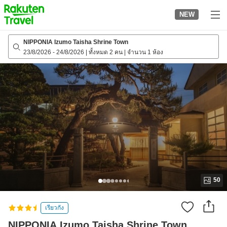
to
NEW
top
page
NIPPONIA Izumo Taisha Shrine Town
23/8/2026
-
24/8/2026
|
ทั้งหมด 2 คน
|
จำนวน 1 ห้อง
50
เรียวกัง
NIPPONIA Izumo Taisha Shrine Town