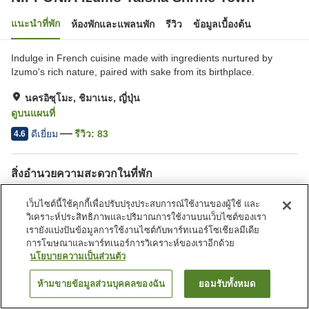
แนะนำที่พัก
ห้องพักและแพลนพัก
รีวิว
ข้อมูลเบื้องต้น
Indulge in French cuisine made with ingredients nurtured by
Izumo's rich nature, paired with sake from its birthplace.
นครอิซุโมะ, ชิมาเนะ, ญี่ปุ่น
ดูบนแผนที่
ดีเยี่ยม
รีวิว:
83
4.6
สิ่งอำนวยความสะดวกในที่พัก
อาหารมังสวิรัติ
เว็บไซต์นี้ใช้คุกกี้เพื่อปรับปรุงประสบการณ์ใช้งานของผู้ใช้ และ
วิเคราะห์ประสิทธิภาพและปริมาณการใช้งานบนเว็บไซต์ของเรา
หน้าแรก
ญี่ปุ่น
ชิมาเนะ
นครอิซุโมะ
เรายังแบ่งปันข้อมูลการใช้งานไซต์กับพาร์ทเนอร์โซเชียลมีเดีย
NIPPONIA Izumo Taisha Shrine Town
การโฆษณาและพาร์ทเนอร์การวิเคราะห์ของเราอีกด้วย
นโยบายความเป็นส่วนตัว
ห้ามขายข้อมูลส่วนบุคคลของฉัน
ยอมรับทั้งหมด
ค้นหาห้องพัก