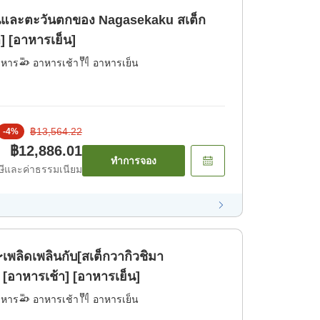
ปุ่นและตะวันตกของ Nagasekaku สเต็ก
า] [อาหารเย็น]
าหาร
อาหารเช้า
อาหารเย็น
฿13,564.22
-
4
%
฿12,886.01
ทำการจอง
ีและค่าธรรมเนียม
เพลิดเพลินกับ[สเต็กวากิวชิมา
[อาหารเช้า] [อาหารเย็น]
าหาร
อาหารเช้า
อาหารเย็น