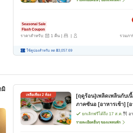
Seasonal Sale
Flash Coupon
ราคาสำหรับ:
1
คืน
|
|
รวมภาษ
ใช้คูปองสำหรับ
ลด
฿3,057.69
ามิ
เหลือเพียง
2
ห้อง
[ฤดูร้อน]เพลิดเพลินกับเน
ภาคซันอ [อาหารเช้า] [อ
ยกเลิกฟรีได้ถึง
17 ส.ค.
อ
รายละเอียดอื่นๆ ของแพลนพัก