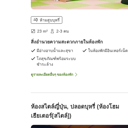
ห้ามสูบบุหรี่
23 m²
2-3 คน
สิ่งอำนวยความสะดวกภายในห้องพัก
มีอ่างอาบน้ำและสุขา
ในห้องพักมีอินเทอร์เน็ต
โถสุขภัณฑ์พร้อมระบบ
ชำระล้าง
ดูรายละเอียดอื่นๆ ของห้องพัก
ห้องสไตล์ญี่ปุ่น, ปลอดบุหรี่ (ห้องโฮม
เธียเตอร์[สไตล์])