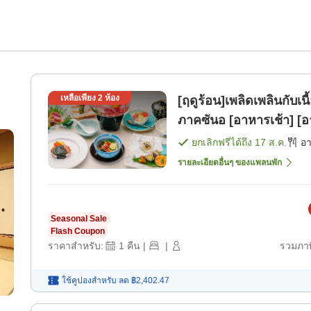
เหลือเพียง
2
ห้อง
[ฤดูร้อน]เพลิดเพลินกับเน
ภาคซันอ [อาหารเช้า] [อ
ยกเลิกฟรีได้ถึง
17 ส.ค.
อ
รายละเอียดอื่นๆ ของแพลนพัก
Seasonal Sale
Flash Coupon
ราคาสำหรับ:
1
คืน
|
|
รวมภาษ
ใช้คูปองสำหรับ
ลด
฿2,402.47