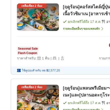
เหลือเพียง
2
ห้อง
[ฤดูร้อน]คอร์สสไตล์ญี่
เนื้อวัวชิมาเน [อาหารเช้
ยกเลิกฟรีได้ถึง
17 ส.ค.
อ
รายละเอียดอื่นๆ ของแพลนพัก
Seasonal Sale
Flash Coupon
ราคาสำหรับ:
1
คืน
|
|
รวมภาษ
ใช้คูปองสำหรับ
ลด
฿2,577.20
เหลือเพียง
2
ห้อง
[ฤดูร้อน]แพลนพรีเมียม〜
เนะ]และ[ปลานอดะกุโระ 
ยกเลิกฟรีได้ถึง
17 ส.ค.
อ
รายละเอียดอื่นๆ ของแพลนพัก