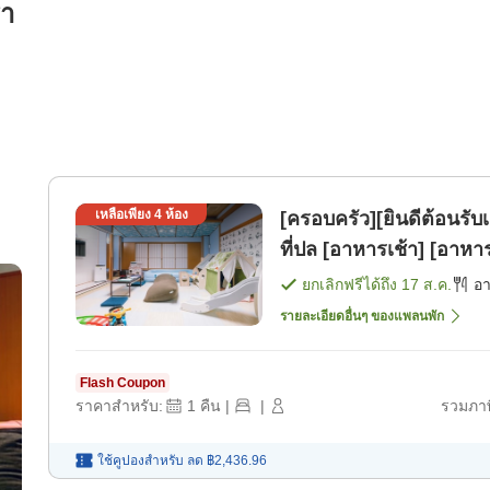
รา
เหลือเพียง
4
ห้อง
[ครอบครัว][ยินดีต้อนรับเ
ที่ปล [อาหารเช้า] [อาหาร
ยกเลิกฟรีได้ถึง
17 ส.ค.
อ
รายละเอียดอื่นๆ ของแพลนพัก
Flash Coupon
ราคาสำหรับ:
1
คืน
|
|
รวมภาษ
ใช้คูปองสำหรับ
ลด
฿2,436.96