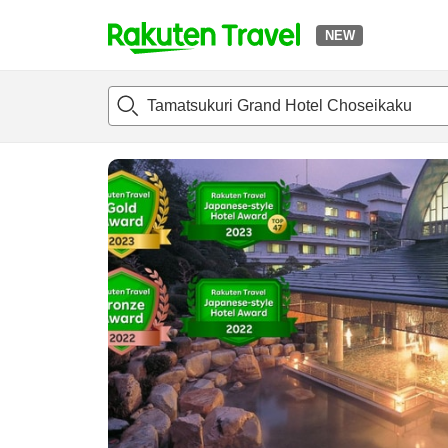
NEW
t
แนะนำที่พัก
ห้องพักและแพลนพัก
รีวิว
สิ่่งอำนวยความสะด
o
p
P
a
g
e
_
s
e
a
r
c
h