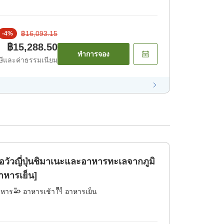
฿16,093.15
-
4
%
฿15,288.50
ทำการจอง
ีและค่าธรรมเนียม
ื้อวัวญี่ปุ่นชิมาเนะและอาหารทะเลจากภูมิ
าหารเย็น]
าหาร
อาหารเช้า
อาหารเย็น