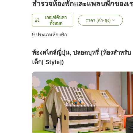
สำรวจห้องพักและแพลนพักของเ
เกณฑ์ค้นหา
ราคา (ต่ำ-สูง)
ทั้งหมด
9
ประเภทห้องพัก
ห้องสไตล์ญี่ปุ่น, ปลอดบุหรี่ (ห้องสำหรับ
เด็ก[ Style])