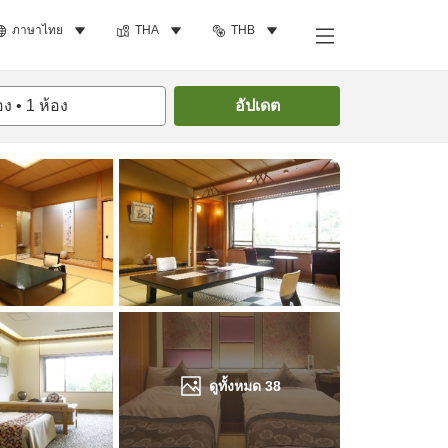
ภาษาไทย
THA
THB
ค้นหาห้องพัก
อง
•
1
ห้อง
อัปเดต
ดูทั้งหมด
38