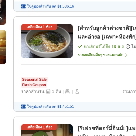
ใช้คูปองสำหรับ
ลด
฿1,536.16
5
เหลือเพียง
1
ห้อง
[สำหรับลูกค้าต่างชาติ][เ
และอ่างอ [เฉพาะห้องพัก
ยกเลิกฟรีได้ถึง
19 ส.ค.
ไม
รายละเอียดอื่นๆ ของแพลนพัก
Seasonal Sale
Flash Coupon
ราคาสำหรับ:
1
คืน
|
|
รวมภาษ
ใช้คูปองสำหรับ
ลด
฿1,451.51
เหลือเพียง
1
ห้อง
[รีเฟรชที่ดอร์มี่อินน์!