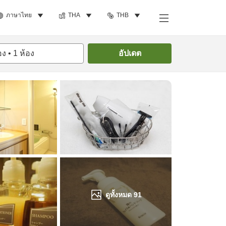
ภาษาไทย
THA
THB
ค้นหาห้องพัก
อง
•
1
ห้อง
อัปเดต
ดูทั้งหมด
91