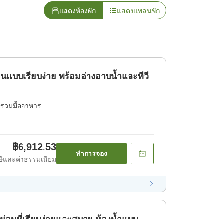
แสดงห้องพัก
แสดงแพลนพัก
อนแบบเรียบง่าย พร้อมอ่างอาบน้ำและทีวี
่รวมมื้ออาหาร
฿6,912.53
ทำการจอง
ีและค่าธรรมเนียม