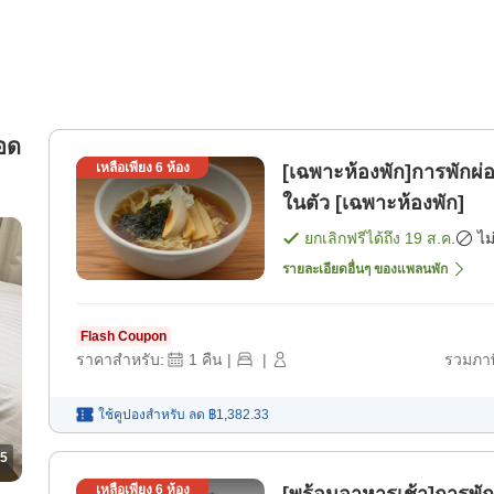
ลอด
เหลือเพียง
6
ห้อง
[เฉพาะห้องพัก]การพักผ่
ในตัว [เฉพาะห้องพัก]
ยกเลิกฟรีได้ถึง
19 ส.ค.
ไม
รายละเอียดอื่นๆ ของแพลนพัก
Flash Coupon
ราคาสำหรับ:
1
คืน
|
|
รวมภาษ
ใช้คูปองสำหรับ
ลด
฿1,382.33
5
เหลือเพียง
6
ห้อง