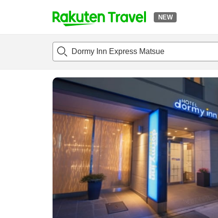
NEW
t
แนะนำที่พัก
ห้องพักและแพลนพัก
รีวิว
ไฮไลต์
สิ่่งอำนวยค
o
p
P
a
g
e
_
s
e
a
r
c
h