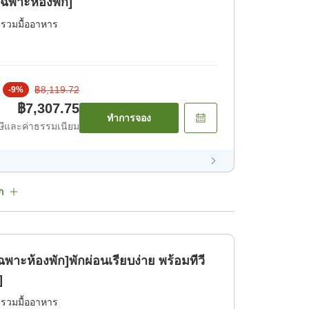
ฉพาะห้องพัก]
่รวมมื้ออาหาร
฿8,119.72
-
9
%
฿7,307.75
ทำการจอง
ีและค่าธรรมเนียม
ก
ฉพาะห้องพัก]พักผ่อนเรียบง่าย พร้อมทีวี
]
่รวมมื้ออาหาร