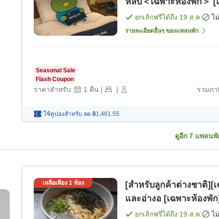
หลับ＜เฉพาะห้องพัก＞ [เ
ยกเลิกฟรีได้ถึง
19 ส.ค.
ไม
รายละเอียดอื่นๆ ของแพลนพัก
Seasonal Sale
Flash Coupon
ราคาสำหรับ:
1
คืน
|
|
รวมภาษ
ใช้คูปองสำหรับ
ลด
฿1,461.55
ดูอีก
7
แพลนพั
เหลือเพียง
1
ห้อง
[สำหรับลูกค้าต่างชาติ][เ
และอ่างอ [เฉพาะห้องพัก
ยกเลิกฟรีได้ถึง
19 ส.ค.
ไม