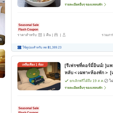
รายละเอียดอื่นๆ ของแพลนพัก
Seasonal Sale
Flash Coupon
ราคาสำหรับ:
1
คืน
|
|
รวมภาษ
5
ใช้คูปองสำหรับ
ลด
฿1,389.23
เหลือเพียง
1
ห้อง
[รีเฟรชที่ดอร์มี่อินน์!
หลับ＜เฉพาะห้องพัก＞ [เ
ยกเลิกฟรีได้ถึง
19 ส.ค.
ไม
รายละเอียดอื่นๆ ของแพลนพัก
Seasonal Sale
Flash Coupon