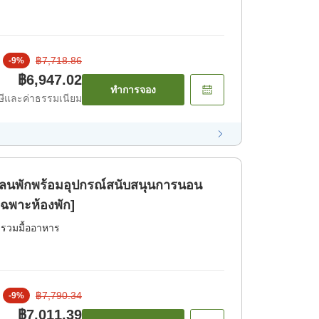
฿7,718.86
-
9
%
฿6,947.02
ทำการจอง
ีและค่าธรรมเนียม
 ]แพลนพักพร้อมอุปกรณ์สนับสนุนการนอน
ฉพาะห้องพัก]
่รวมมื้ออาหาร
฿7,790.34
-
9
%
฿7,011.39