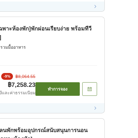
ฉพาะห้องพัก]พักผ่อนเรียบง่าย พร้อมทีวี
]
่รวมมื้ออาหาร
฿8,064.55
-
9
%
฿7,258.23
ทำการจอง
ีและค่าธรรมเนียม
 ]แพลนพักพร้อมอุปกรณ์สนับสนุนการนอน