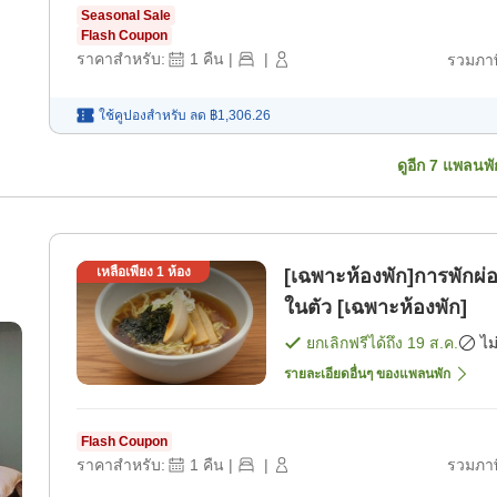
Seasonal Sale
Flash Coupon
ราคาสำหรับ:
1
คืน
|
|
รวมภาษ
ใช้คูปองสำหรับ
ลด
฿1,306.26
ดูอีก
7
แพลนพั
เหลือเพียง
1
ห้อง
[เฉพาะห้องพัก]การพักผ่
ในตัว [เฉพาะห้องพัก]
ยกเลิกฟรีได้ถึง
19 ส.ค.
ไม
รายละเอียดอื่นๆ ของแพลนพัก
Flash Coupon
ราคาสำหรับ:
1
คืน
|
|
รวมภาษ