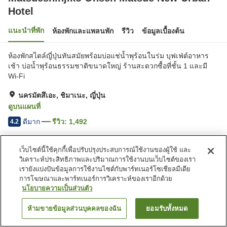
Hotel
แนะนำที่พัก
ห้องพักและแพลนพัก
รีวิว
ข้อมูลเบื้องต้น
ห้องพักสไตล์ญี่ปุ่นทันสมัยพร้อมบ่อแช่น้ำพุร้อนในร่ม บุฟเฟ่ต์อาหาร
เช้า บ่อน้ำพุร้อนธรรมชาติขนาดใหญ่ ร้านสะดวกซื้อที่ชั้น 1 และมี
Wi-Fi
นครมัตสึเอะ, ชิมาเนะ, ญี่ปุ่น
ดูบนแผนที่
ดีมาก
รีวิว:
1,492
4.2
เว็บไซต์นี้ใช้คุกกี้เพื่อปรับปรุงประสบการณ์ใช้งานของผู้ใช้ และ
สิ่งอำนวยความสะดวกในที่พัก
วิเคราะห์ประสิทธิภาพและปริมาณการใช้งานบนเว็บไซต์ของเรา
ที่จอดรถ
สปา/บิวตี้ซาลอน
เรายังแบ่งปันข้อมูลการใช้งานไซต์กับพาร์ทเนอร์โซเชียลมีเดีย
ร้านอาหาร
เลานจ์
การโฆษณาและพาร์ทเนอร์การวิเคราะห์ของเราอีกด้วย
นโยบายความเป็นส่วนตัว
หน้าแรก
ญี่ปุ่น
ชิมาเนะ
นครมัตสึเอะ
ห้ามขายข้อมูลส่วนบุคคลของฉัน
ยอมรับทั้งหมด
ค้นหาห้องพัก
Matsueshinjiko Onsen Matsue New Urban Hotel