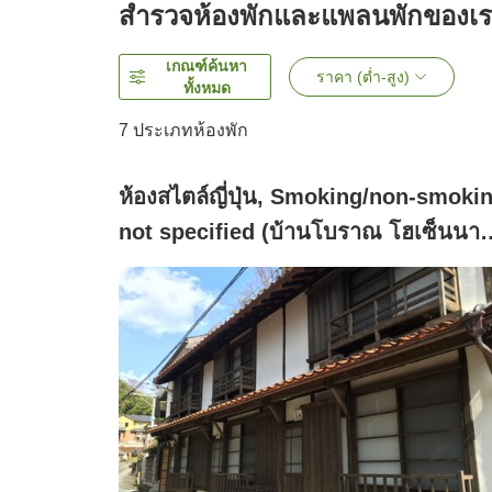
สำรวจห้องพักและแพลนพักของเ
เกณฑ์ค้นหา
ราคา (ต่ำ-สูง)
ทั้งหมด
7
ประเภทห้องพัก
ห้องสไตล์ญี่ปุ่น, Smoking/non-smoki
not specified (บ้านโบราณ โฮเซ็นนา
ยะ)