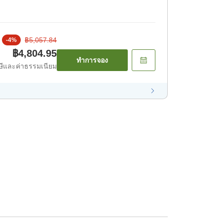
฿5,057.84
-
4
%
฿4,804.95
ทำการจอง
ีและค่าธรรมเนียม