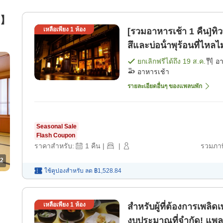
้น】
เหลือเพียง
1
ห้อง
[รวมอาหารเช้า 1 คืน]ทิว
สึและบ่อน้ําพุร้อนที่ไหล
ยกเลิกฟรีได้ถึง
19 ส.ค.
อ
อาหารเช้า
รายละเอียดอื่นๆ ของแพลนพัก
Seasonal Sale
Flash Coupon
ราคาสำหรับ:
1
คืน
|
|
รวมภาษ
2
ใช้คูปองสำหรับ
ลด
฿1,528.84
เหลือเพียง
1
ห้อง
สำหรับผู้ที่ต้องการเพล
งบประมาณที่จำกัด! แพล