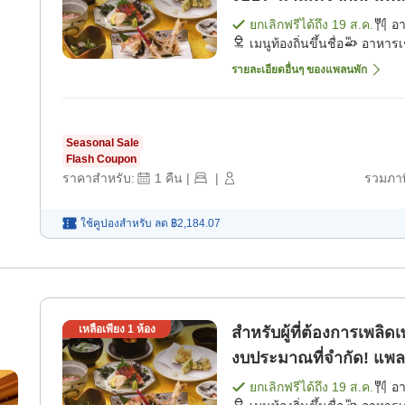
[อาหารเย็น]
ยกเลิกฟรีได้ถึง
19 ส.ค.
อ
เมนูท้องถิ่นขึ้นชื่อ
อาหารเ
รายละเอียดอื่นๆ ของแพลนพัก
Seasonal Sale
Flash Coupon
ราคาสำหรับ:
1
คืน
|
|
รวมภาษ
ใช้คูปองสำหรับ
ลด
฿2,184.07
เหลือเพียง
1
ห้อง
สำหรับผู้ที่ต้องการเพล
งบประมาณที่จำกัด! แพล
[อาหารเย็น]
ยกเลิกฟรีได้ถึง
19 ส.ค.
อ