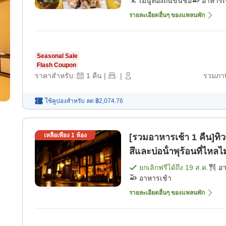
เมนูท้องถิ่นขึ้นชื่อ
อาหารเ
รายละเอียดอื่นๆ ของแพลนพัก
Seasonal Sale
Flash Coupon
ราคาสำหรับ:
1
คืน
|
|
รวมภาษ
ใช้คูปองสำหรับ
ลด
฿2,074.76
เหลือเพียง
1
ห้อง
[รวมอาหารเช้า 1 คืน]ทิว
สึและบ่อน้ําพุร้อนที่ไหล
ยกเลิกฟรีได้ถึง
19 ส.ค.
อ
อาหารเช้า
รายละเอียดอื่นๆ ของแพลนพัก