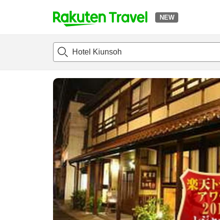
NEW
t
แนะนำที่พัก
ห้องพักและแพลนพัก
รีวิว
สิ่่งอำนวยความสะด
o
p
P
a
g
e
_
s
e
a
r
c
h