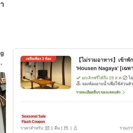
รา
ng
เหลือเพียง
3
ห้อง
【ไม่รวมอาหาร】เข้าพักท
กา
'Housen Nagaya' [เฉพา
ยกเลิกฟรีได้ถึง
19 ส.ค.
ไม
จองห้องอาบน้ำเพื่อใช้ส่วนตัว
รายละเอียดอื่นๆ ของแพลนพัก
Seasonal Sale
Flash Coupon
ราคาสำหรับ:
1
คืน
|
|
รวมภาษ