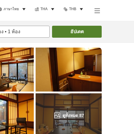
ภาษาไทย
THA
THB
ค้นหาห้องพัก
อง
•
1
ห้อง
อัปเดต
ดูทั้งหมด
87