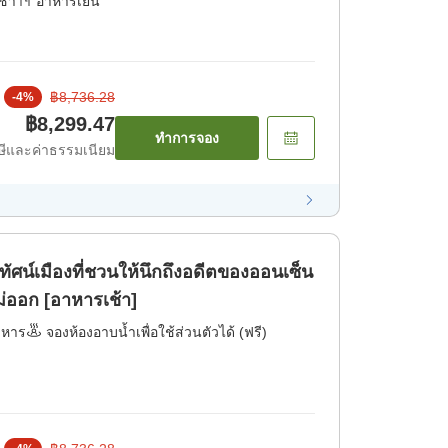
ช้า
อาหารเย็น
฿8,736.28
-
4
%
฿8,299.47
ทำการจอง
ีและค่าธรรมเนียม
ทัศน์เมืองที่ชวนให้นึกถึงอดีตของออนเซ็น
ไม่ออก [อาหารเช้า]
าหาร
จองห้องอาบน้ำเพื่อใช้ส่วนตัวได้ (ฟรี)