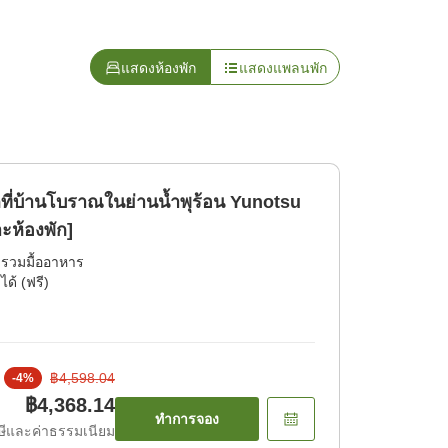
แสดงห้องพัก
แสดงแพลนพัก
ี่บ้านโบราณในย่านน้ำพุร้อน Yunotsu
ะห้องพัก]
่รวมมื้ออาหาร
ได้ (ฟรี)
฿4,598.04
-
4
%
฿4,368.14
ทำการจอง
ีและค่าธรรมเนียม