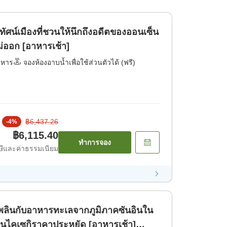
ทัศน์เมืองที่ชวนให้นึกถึงอดีตของออนเซ็น
ไม่ออก [อาหารเช้า]
าหาร
จองห้องอาบน้ำเพื่อใช้ส่วนตัวได้ (ฟรี)
฿6,437.26
-
4
%
฿6,115.40
ทำการจอง
ีและค่าธรรมเนียม
ิดเพลินกับอาหารทะเลจากภูมิภาคซันอินใน
นไคเซกิราคาประหยัด [อาหารเช้า]