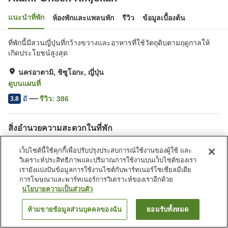
แนะนำที่พัก
ห้องพักและแพลนพัก
รีวิว
ข้อมูลเบื้องต้น
ที่พักนี้มีสวนญี่ปุ่นที่กว้างขวางและอาหารที่ใช้วัตถุดิบตามฤดูกาลให้
เกิดประโยชน์สูงสุด
นครอาตามิ, ชิซูโอกะ, ญี่ปุ่น
ดูบนแผนที่
ดี
รีวิว:
386
3.8
สิ่งอำนวยความสะดวกในที่พัก
ที่จอดรถ
สระว่ายน้ำ
เว็บไซต์นี้ใช้คุกกี้เพื่อปรับปรุงประสบการณ์ใช้งานของผู้ใช้ และ
ร้านอาหาร
ตู้จำหน่ายอัตโนมัติ
วิเคราะห์ประสิทธิภาพและปริมาณการใช้งานบนเว็บไซต์ของเรา
เรายังแบ่งปันข้อมูลการใช้งานไซต์กับพาร์ทเนอร์โซเชียลมีเดีย
การโฆษณาและพาร์ทเนอร์การวิเคราะห์ของเราอีกด้วย
หน้าแรก
ญี่ปุ่น
ชิซูโอกะ
นครอาตามิ
Atami Onsen Kinjokan
นโยบายความเป็นส่วนตัว
ห้ามขายข้อมูลส่วนบุคคลของฉัน
ยอมรับทั้งหมด
ค้นหาห้องพัก