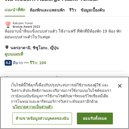
แนะนำที่พัก
ห้องพักและแพลนพัก
รีวิว
ข้อมูลเบื้องต้น
ห้องอาบน้ำหินแข็งแบบส่วนตัว ใช้งานฟรี ที่พักที่มีห้องพัก 19 ห้อง พัก
ผ่อนแบบส่วนตัวในวันหยุด
นครอาตามิ, ชิซูโอกะ, ญี่ปุ่น
ดูบนแผนที่
ดีมาก
รีวิว:
104
4.2
สิ่งอำนวยความสะดวกในที่พัก
เว็บไซต์นี้ใช้คุกกี้เพื่อปรับปรุงประสบการณ์ใช้งานของผู้ใช้ และ
ที่จอดรถ
อ่างน้ำวน
วิเคราะห์ประสิทธิภาพและปริมาณการใช้งานบนเว็บไซต์ของเรา
อ่างหินร้อน
ตู้จำหน่ายอัตโนมัติ
เรายังแบ่งปันข้อมูลการใช้งานไซต์กับพาร์ทเนอร์โซเชียลมีเดีย
การโฆษณาและพาร์ทเนอร์การวิเคราะห์ของเราอีกด้วย
นโยบายความเป็นส่วนตัว
หน้าแรก
ญี่ปุ่น
ชิซูโอกะ
นครอาตามิ
Wa Modern Auberge Atami Tensui
ห้ามขายข้อมูลส่วนบุคคลของฉัน
ยอมรับทั้งหมด
ค้นหาห้องพัก