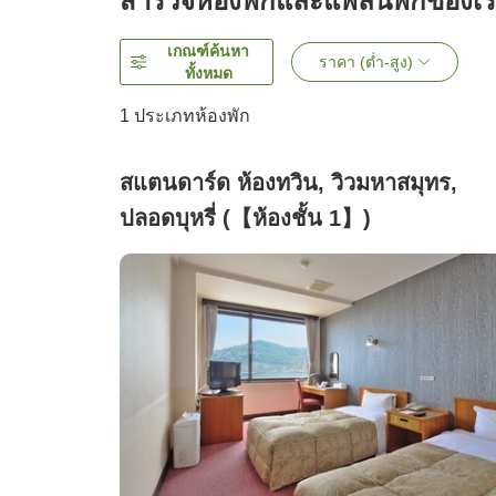
สำรวจห้องพักและแพลนพักของเ
เกณฑ์ค้นหา
ราคา (ต่ำ-สูง)
ทั้งหมด
1 ประเภทห้องพัก
สแตนดาร์ด ห้องทวิน, วิวมหาสมุทร,
ปลอดบุหรี่ (【ห้องชั้น 1】)