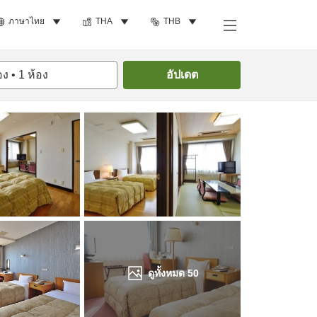
ภาษาไทย
THA
THB
ค้นหาห้องพัก
อง
•
1
ห้อง
อัปเดต
ดูทั้งหมด
50