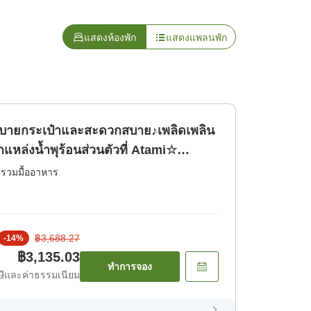
แสดงห้องพัก
แสดงแพลนพัก
บายกระเป๋าและสะดวกสบาย♪เพลิดเพลิน
แหล่งน้ำพุร้อนส่วนตัวที่ Atami☆
่รวมมื้ออาหาร
฿3,688.27
-
14
%
฿3,135.03
ทำการจอง
ีและค่าธรรมเนียม