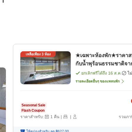
รา
เหลือเพียง
3
ห้อง
★เฉพาะห้องพัก★ราคาส
กับน้ำพุร้อนธรรมชาติจาก
[เฉพาะห้องพัก]
ยกเลิกฟรีได้ถึง
16 ส.ค.
ไม
รายละเอียดอื่นๆ ของแพลนพัก
Seasonal Sale
Flash Coupon
ราคาสำหรับ:
1
คืน
|
|
รวมภาษ
ใช้คูปองสำหรับ
ลด
฿627.00