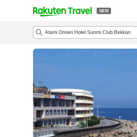
NEW
t
แนะนำที่พัก
ห้องพักและแพลนพัก
รีวิว
สิ่่งอำนวยความสะด
o
p
P
a
g
e
_
s
e
a
r
c
h