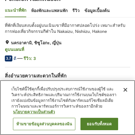
แนะนำที่พัก
ห้องพักและแพลนพัก
รีวิว
ข้อมูลเบื้องต้น
ที่พักที่เงียบสงบตั้งอยู่บนเนินเขาที่มีอากาศปลอดโปร่ง เหมาะสำหรับ
การท่องเที่ยวกิจกรรมกีฬาใน Nakaizu, Nishiizu, Hakone
นครอาตามิ, ชิซูโอกะ, ญี่ปุ่น
ดูบนแผนที่
ดี
รีวิว:
3
3.7
สิ่งอำนวยความสะดวกในที่พัก
ที่จอดรถ
ห้องอาบน้ำเปิดโล่ง (มีบ่อน้ำพุ
เว็บไซต์นี้ใช้คุกกี้เพื่อปรับปรุงประสบการณ์ใช้งานของผู้ใช้ และ
ร้อน)
วิเคราะห์ประสิทธิภาพและปริมาณการใช้งานบนเว็บไซต์ของเรา
บริการส่งสินค้า
บริการโทรปลุก
เรายังแบ่งปันข้อมูลการใช้งานไซต์กับพาร์ทเนอร์โซเชียลมีเดีย
การโฆษณาและพาร์ทเนอร์การวิเคราะห์ของเราอีกด้วย
นโยบายความเป็นส่วนตัว
หน้าแรก
ญี่ปุ่น
ชิซูโอกะ
นครอาตามิ
Pension Kamifusen
ห้ามขายข้อมูลส่วนบุคคลของฉัน
ยอมรับทั้งหมด
ค้นหาห้องพัก