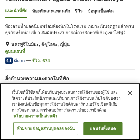
แนะนำที่พัก
ห้องพักและแพลนพัก
รีวิว
ข้อมูลเบื้องต้น
ห้องอาบน้ำยอดนิยมพร้อมห้องพักในโรงแรม เหมาะเป็นจุดฐานสำหรับ
ธุรกิจหรือท่องเที่ยว สัมผัสประสบการณ์การรักษาที่เชิงภูเขาไฟฟูจิ
นครฟูจิโนมิยะ, ชิซูโอกะ, ญี่ปุ่น
ดูบนแผนที่
ดีมาก
รีวิว:
674
4.1
สิ่งอำนวยความสะดวกในที่พัก
ที่จอดรถ
ซาวน่า
เว็บไซต์นี้ใช้คุกกี้เพื่อปรับปรุงประสบการณ์ใช้งานของผู้ใช้ และ
สปา/บิวตี้ซาลอน
ร้านอาหาร
วิเคราะห์ประสิทธิภาพและปริมาณการใช้งานบนเว็บไซต์ของเรา
เรายังแบ่งปันข้อมูลการใช้งานไซต์กับพาร์ทเนอร์โซเชียลมีเดีย
การโฆษณาและพาร์ทเนอร์การวิเคราะห์ของเราอีกด้วย
หน้าแรก
ญี่ปุ่น
ชิซูโอกะ
นครฟูจิโนมิยะ
นโยบายความเป็นส่วนตัว
Tokinosumika Fugaku Onsen Hananoyu
ห้ามขายข้อมูลส่วนบุคคลของฉัน
ยอมรับทั้งหมด
ค้นหาห้องพัก