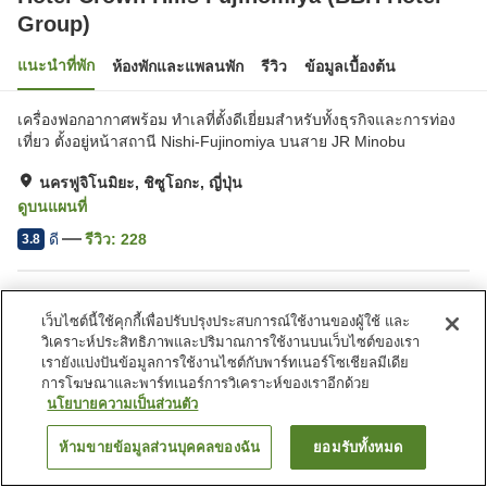
Group)
แนะนำที่พัก
ห้องพักและแพลนพัก
รีวิว
ข้อมูลเบื้องต้น
เครื่องฟอกอากาศพร้อม ทำเลที่ตั้งดีเยี่ยมสำหรับทั้งธุรกิจและการท่อง
เที่ยว ตั้งอยู่หน้าสถานี Nishi-Fujinomiya บนสาย JR Minobu
นครฟูจิโนมิยะ, ชิซูโอกะ, ญี่ปุ่น
ดูบนแผนที่
ดี
รีวิว:
228
3.8
สิ่งอำนวยความสะดวกในที่พัก
เว็บไซต์นี้ใช้คุกกี้เพื่อปรับปรุงประสบการณ์ใช้งานของผู้ใช้ และ
ที่จอดรถ
ตู้จำหน่ายอัตโนมัติ
วิเคราะห์ประสิทธิภาพและปริมาณการใช้งานบนเว็บไซต์ของเรา
ห้องอาบน้ำใหญ่
บริการซักผ้า (มีค่าบริการ)
เรายังแบ่งปันข้อมูลการใช้งานไซต์กับพาร์ทเนอร์โซเชียลมีเดีย
การโฆษณาและพาร์ทเนอร์การวิเคราะห์ของเราอีกด้วย
นโยบายความเป็นส่วนตัว
หน้าแรก
ญี่ปุ่น
ชิซูโอกะ
นครฟูจิโนมิยะ
Hotel Crown Hills Fujinomiya (BBH Hotel Group)
ห้ามขายข้อมูลส่วนบุคคลของฉัน
ยอมรับทั้งหมด
ค้นหาห้องพัก