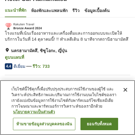
แนะนำที่พัก
ห้องพักและแพลนพัก
รีวิว
ข้อมูลเบื้องต้น
โรงแรมที่เน้นเรื่องอาหารและเครื่องดื่มและการออกแบบจะเปิดให้
บริการในวันที่ 14 ตุลาคมนี้! !! ทำเลดีเดิน 8 นาทีจากสถานีฮามามัตสึ
นครฮามามัตสึ, ชิซูโอกะ, ญี่ปุ่น
ดูบนแผนที่
ดีเยี่ยม
รีวิว:
733
4.4
สิ่งอำนวยความสะดวกในที่พัก
เว็บไซต์นี้ใช้คุกกี้เพื่อปรับปรุงประสบการณ์ใช้งานของผู้ใช้ และ
ร้านอาหาร
ตู้จำหน่ายอัตโนมัติ
วิเคราะห์ประสิทธิภาพและปริมาณการใช้งานบนเว็บไซต์ของเรา
บริการซักผ้า (มีค่าบริการ)
บริการส่งสินค้า
เรายังแบ่งปันข้อมูลการใช้งานไซต์กับพาร์ทเนอร์โซเชียลมีเดีย
การโฆษณาและพาร์ทเนอร์การวิเคราะห์ของเราอีกด้วย
นโยบายความเป็นส่วนตัว
หน้าแรก
ญี่ปุ่น
ชิซูโอกะ
นครฮามามัตสึ
Hotel Sui Hamamatsu
ห้ามขายข้อมูลส่วนบุคคลของฉัน
ยอมรับทั้งหมด
ค้นหาห้องพัก