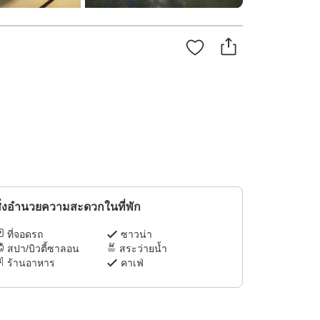
ิ่งอำนวยความสะดวกในที่พัก
ที่จอดรถ
ซาวน่า
สปา/บิวตี้ซาลอน
สระว่ายน้ำ
ร้านอาหาร
คาเฟ่