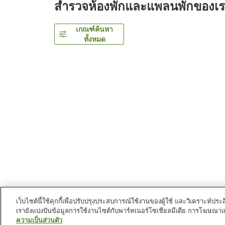
สำรวจห้องพักและแพลนพักของเ
เกณฑ์ค้นหา
ทั้งหมด
เว็บไซต์นี้ใช้คุกกี้เพื่อปรับปรุงประสบการณ์ใช้งานของผู้ใช้ และวิเคราะห
เรายังแบ่งปันข้อมูลการใช้งานไซต์กับพาร์ทเนอร์โซเชียลมีเดีย การโฆษณา
หน้าแรก
ญี่ปุ่น
ชิซูโอกะ
เมืองฮิกาชิอิซุ
Inatori O
ความเป็นส่วนตัว