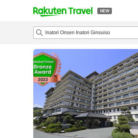
NEW
t
แนะนำที่พัก
ห้องพักและแพลนพัก
รีวิว
ไฮไลต์
สิ่่งอำนวยค
o
p
P
a
g
e
_
s
e
a
r
c
h