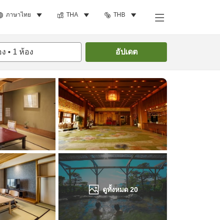
ภาษาไทย
THA
THB
ค้นหาห้องพัก
อง
•
1
ห้อง
อัปเดต
ดูทั้งหมด
20