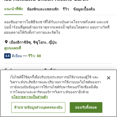
แนะนำที่พัก
ห้องพักและแพลนพัก
รีวิว
ข้อมูลเบื้องต้น
ลองชิมอาหารในพิธีชงชาที่ได้รับแรงบันดาลใจจากฝรั่งเศส และแช่
บ่อน้ำร้อนที่อุดมด้วยแร่ธาตุจากแหล่งน้ำพุร้อนโดยตรง มอบรางวัลที่
ผ่อนคลายให้กับทั้งร่างกายและจิตใจ
เมืองฮิกาชิอิซุ, ชิซูโอกะ, ญี่ปุ่น
ดูบนแผนที่
ดีเยี่ยม
รีวิว:
88
4.6
สิ่งอำนวยความสะดวกในที่พัก
เว็บไซต์นี้ใช้คุกกี้เพื่อปรับปรุงประสบการณ์ใช้งานของผู้ใช้ และ
Wi-Fi
ห้องอาหารส่วนตัว
วิเคราะห์ประสิทธิภาพและปริมาณการใช้งานบนเว็บไซต์ของเรา
เลานจ์
บาร์
เรายังแบ่งปันข้อมูลการใช้งานไซต์กับพาร์ทเนอร์โซเชียลมีเดีย
การโฆษณาและพาร์ทเนอร์การวิเคราะห์ของเราอีกด้วย
นโยบายความเป็นส่วนตัว
หน้าแรก
ญี่ปุ่น
ชิซูโอกะ
เมืองฮิกาชิอิซุ
Izu Hokkawa Onsen Kissho Caren
ห้ามขายข้อมูลส่วนบุคคลของฉัน
ยอมรับทั้งหมด
ค้นหาห้องพัก