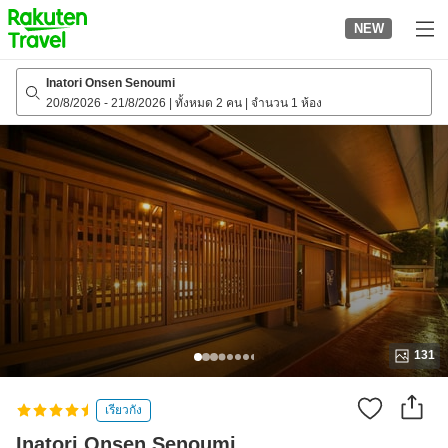
to
NEW
top
page
Inatori Onsen Senoumi
20/8/2026
-
21/8/2026
|
ทั้งหมด 2 คน
|
จำนวน 1 ห้อง
131
เรียวกัง
Inatori Onsen Senoumi