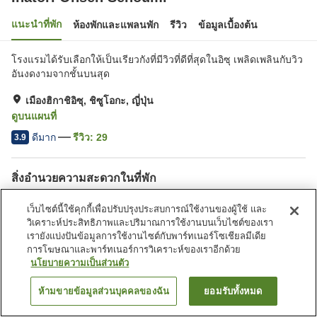
แนะนำที่พัก
ห้องพักและแพลนพัก
รีวิว
ข้อมูลเบื้องต้น
โรงแรมได้รับเลือกให้เป็นเรียวกังที่มีวิวที่ดีที่สุดในอิซุ เพลิดเพลินกับวิว
อันงดงามจากชั้นบนสุด
เมืองฮิกาชิอิซุ, ชิซูโอกะ, ญี่ปุ่น
ดูบนแผนที่
ดีมาก
รีวิว:
29
3.9
สิ่งอำนวยความสะดวกในที่พัก
บริการรับส่ง
สปา/บิวตี้ซาลอน
เว็บไซต์นี้ใช้คุกกี้เพื่อปรับปรุงประสบการณ์ใช้งานของผู้ใช้ และ
เลานจ์
ห้องจัดเลี้ยง
วิเคราะห์ประสิทธิภาพและปริมาณการใช้งานบนเว็บไซต์ของเรา
เรายังแบ่งปันข้อมูลการใช้งานไซต์กับพาร์ทเนอร์โซเชียลมีเดีย
การโฆษณาและพาร์ทเนอร์การวิเคราะห์ของเราอีกด้วย
หน้าแรก
ญี่ปุ่น
ชิซูโอกะ
เมืองฮิกาชิอิซุ
Inatori Onsen Senoumi
นโยบายความเป็นส่วนตัว
ห้ามขายข้อมูลส่วนบุคคลของฉัน
ยอมรับทั้งหมด
ค้นหาห้องพัก