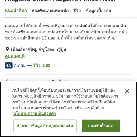
แนะนำที่พัก
ห้องพักและแพลนพัก
รีวิว
ข้อมูลเบื้องต้น
ผ่อนคลายไปกับบ่อน้ำพุร้อนที่คุณสามารถสัมผัสได้ถึงความกลมกลืน
ของท้องฟ้าและทะเลจากบ่ออาบน้ำกลางแจ้งยอดนิยมบนชั้นดาดฟ้า
ของเรา อย่าลืมลอง 12 บ่ออาบน้ำที่ไม่เหมือนใครของเราด้วย!
เมืองฮิกาชิอิซุ, ชิซูโอกะ, ญี่ปุ่น
ดูบนแผนที่
ดีเยี่ยม
รีวิว:
563
4.5
สิ่งอำนวยความสะดวกในที่พัก
เว็บไซต์นี้ใช้คุกกี้เพื่อปรับปรุงประสบการณ์ใช้งานของผู้ใช้ และ
ที่จอดรถ
อ่างน้ำวน
วิเคราะห์ประสิทธิภาพและปริมาณการใช้งานบนเว็บไซต์ของเรา
ซาวน่า
สปา/บิวตี้ซาลอน
เรายังแบ่งปันข้อมูลการใช้งานไซต์กับพาร์ทเนอร์โซเชียลมีเดีย
การโฆษณาและพาร์ทเนอร์การวิเคราะห์ของเราอีกด้วย
นโยบายความเป็นส่วนตัว
หน้าแรก
ญี่ปุ่น
ชิซูโอกะ
เมืองฮิกาชิอิซุ
Atagawa Onsen Atagawa Prince Hotel
ห้ามขายข้อมูลส่วนบุคคลของฉัน
ยอมรับทั้งหมด
ค้นหาห้องพัก