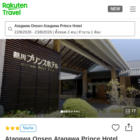
to
NEW
top
page
Atagawa Onsen Atagawa Prince Hotel
22/8/2026
-
23/8/2026
|
ทั้งหมด 2 คน
|
จำนวน 1 ห้อง
77
รีสอร์ท
Atagawa Onsen Atagawa Prince Hotel