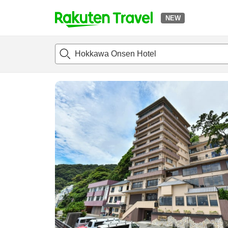
NEW
t
แนะนำที่พัก
ห้องพักและแพลนพัก
รีวิว
ไฮไลต์
สิ่่งอำนวยค
o
p
P
a
g
e
_
s
e
a
r
c
h