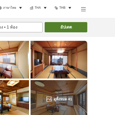
ภาษาไทย
THA
THB
ค้นหาห้องพัก
อง
•
1
ห้อง
อัปเดต
ดูทั้งหมด
41