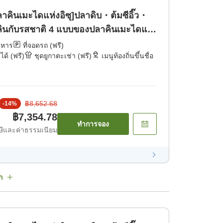
าคินเมะไดแห่งอิซุ]ปลาดิบ・ต้มซีอิ๊ว・
ลินกับรสชาติ 4 แบบของปลาคินเมะไดแ
าหาร
ที่จอดรถ (ฟรี)
ได้ (ฟรี)
ชุดยูกาตะเช่า (ฟรี)
เมนูท้องถิ่นขึ้นชื่อ
฿8,652.68
-
14
%
฿7,354.78
ทำการจอง
ีและค่าธรรมเนียม
ก