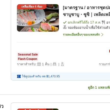
เหลือเพียง
4
ห้อง
[มาตรฐาน / อาหารชุดปล
ชาบูชาบู・ซูชิ｜เพลิดเพ
[อาหารเช้า] [อาหารเย็น]
ยกเลิกฟรีได้ถึง
17 ส.ค.
อ
จองห้องอาบน้ำเพื่อใช้ส่วนตัว
รายละเอียดอื่นๆ ของแพลนพัก
Seasonal Sale
Flash Coupon
ราคาสำหรับ:
1
คืน
|
|
รวมภาษ
ใช้คูปองสำหรับ
ลด
฿1,470.95
ดูอีก
1
แพลนพั
ิว