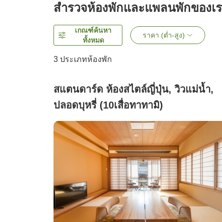
สำรวจห้องพักและแพลนพักของเ
เกณฑ์ค้นหา
ราคา (ต่ำ-สูง)
ทั้งหมด
3
ประเภทห้องพัก
สแตนดาร์ด ห้องสไตล์ญี่ปุ่น, วิวแม่น้ำ,
ปลอดบุหรี่ (10เสื่อทาทามิ)