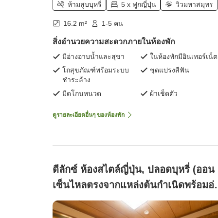
ห้ามสูบบุหรี่
5 x ฟูกญี่ปุ่น
วิวมหาสมุทร
16.2 m²
1-5 คน
สิ่งอำนวยความสะดวกภายในห้องพัก
มีอ่างอาบน้ำและสุขา
ในห้องพักมีอินเทอร์เน็ต
โถสุขภัณฑ์พร้อมระบบ
ชุดแปรงสีฟัน
ชำระล้าง
มีดโกนหนวด
ผ้าเช็ดตัว
ดูรายละเอียดอื่นๆ ของห้องพัก
ดีลักซ์ ห้องสไตล์ญี่ปุ่น, ปลอดบุหรี่ (ออน
เซ็นไหลตรงจากแหล่งต้นกำเนิดพร้อมอ่
ไม้ฮิโนกิแบบกึ่งกลางแจ้ง "ขนาดใหญ่" 
เสื่อทาทามิ + ห้องเตียงคู่)