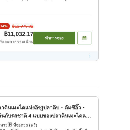
฿12,979.02
-
14
%
฿11,032.17
ทำการจอง
ีและค่าธรรมเนียม
าคินเมะไดแห่งอิซุ]ปลาดิบ・ต้มซีอิ๊ว・
ลินกับรสชาติ 4 แบบของปลาคินเมะไดแ
าหาร
ที่จอดรถ (ฟรี)