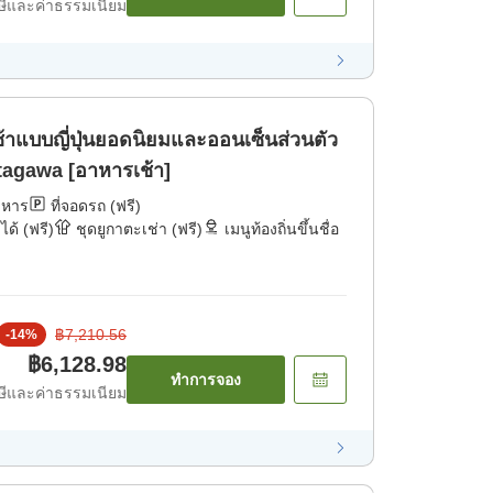
ีและค่าธรรมเนียม
้าแบบญี่ปุ่นยอดนิยมและออนเซ็นส่วนตัว
tagawa [อาหารเช้า]
าหาร
ที่จอดรถ (ฟรี)
ได้ (ฟรี)
ชุดยูกาตะเช่า (ฟรี)
เมนูท้องถิ่นขึ้นชื่อ
฿7,210.56
-
14
%
฿6,128.98
ทำการจอง
ีและค่าธรรมเนียม