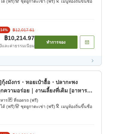
ได้ (ฟรี)
ชุดยูกาตะเช่า (ฟรี)
เมนูท้องถิ่นขึ้นชื่อ
฿12,017.61
-
14
%
฿10,214.97
ทำการจอง
ีและค่าธรรมเนียม
กู]กุ้งมังกร・หอยเป๋าฮื้อ・ปลากะพง
รบทุกความอร่อย｜งานเลี้ยงที่เติม [อาหาร
าหาร
ที่จอดรถ (ฟรี)
ได้ (ฟรี)
ชุดยูกาตะเช่า (ฟรี)
เมนูท้องถิ่นขึ้นชื่อ