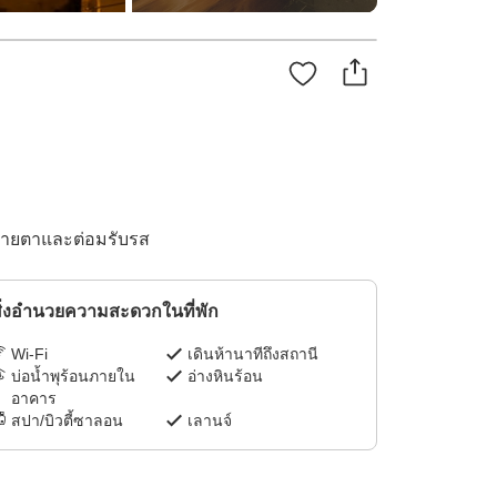
อสายตาและต่อมรับรส
ิ่งอำนวยความสะดวกในที่พัก
Wi-Fi
เดินห้านาทีถึงสถานี
บ่อน้ำพุร้อนภายใน
อ่างหินร้อน
อาคาร
สปา/บิวตี้ซาลอน
เลานจ์