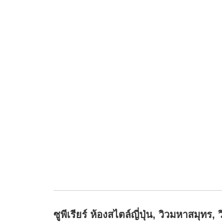
ซูพีเรียร์ ห้องสไตล์ญี่ปุ่น, วิวมหาสมุทร, ว