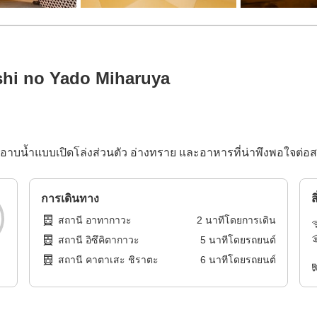
hi no Yado Miharuya
้องอาบน้ำแบบเปิดโล่งส่วนตัว อ่างทราย และอาหารที่น่าพึงพอใจต่
การเดินทาง
ส
สถานี อาทากาวะ
2
นาทีโดย
การเดิน
สถานี อิซึคิตากาวะ
5
นาทีโดย
รถยนต์
สถานี คาตาเสะ ชิราตะ
6
นาทีโดย
รถยนต์