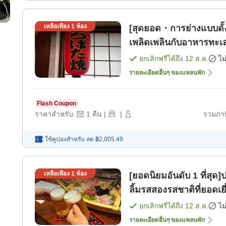
เหลือเพียง
1
ห้อง
[สุดยอด・การย่างแบบดั้ง
เพลิดเพลินกับอาหารทะเ
[เฉพาะห้องพัก]
ยกเลิกฟรีได้ถึง
12 ส.ค.
ไม
รายละเอียดอื่นๆ ของแพลนพัก
Flash Coupon
ราคาสำหรับ:
1
คืน
|
|
รวมภาษ
ใช้คูปองสำหรับ
ลด
฿2,005.49
เหลือเพียง
1
ห้อง
[ยอดนิยมอันดับ 1 ที่สุด
ลิ้มรสสองรสชาติที่ยอดเยี
ยกเลิกฟรีได้ถึง
12 ส.ค.
ไม
รายละเอียดอื่นๆ ของแพลนพัก