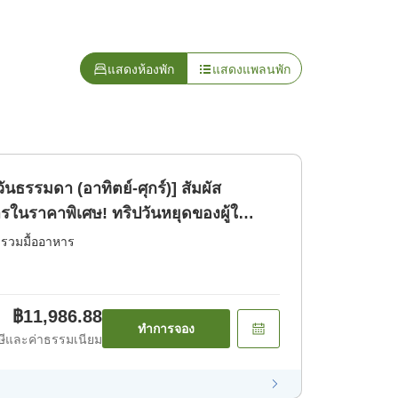
แสดงห้องพัก
แสดงแพลนพัก
ันธรรมดา (อาทิตย์-ศุกร์)] สัมผัส
รในราคาพิเศษ! ทริปวันหยุดของผู้ใ
่รวมมื้ออาหาร
฿11,986.88
ทำการจอง
ีและค่าธรรมเนียม