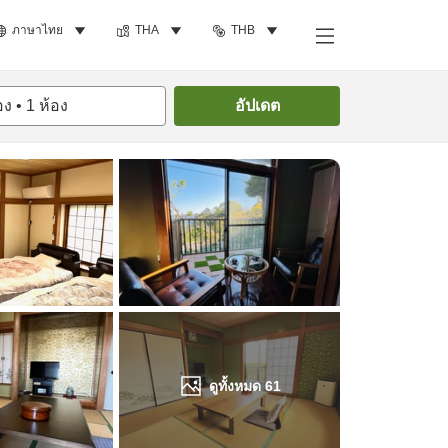
ภาษาไทย
THA
THB
ค้นหาห้องพัก
อง
•
1
ห้อง
อัปเดต
ดูทั้งหมด
61