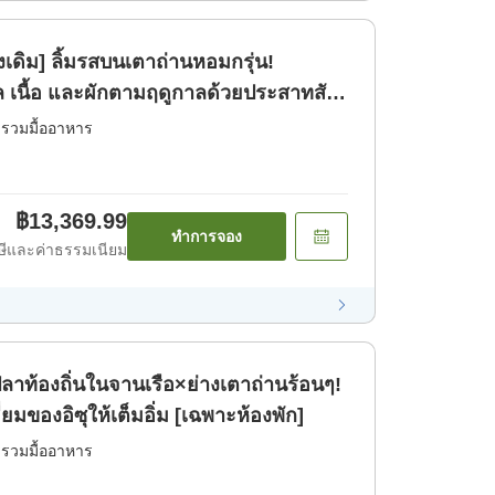
เดิม] ลิ้มรสบนเตาถ่านหอมกรุ่น!
ล เนื้อ และผักตามฤดูกาลด้วยประสาทสัม
่รวมมื้ออาหาร
฿13,369.99
ทำการจอง
ีและค่าธรรมเนียม
]ปลาท้องถิ่นในจานเรือ×ย่างเตาถ่านร้อนๆ!
่ยมของอิซุให้เต็มอิ่ม [เฉพาะห้องพัก]
่รวมมื้ออาหาร