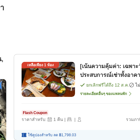
รา
น,
เหลือเพียง
1
ห้อง
[เน้นความคุ้มค่า: เฉพาะว
ประสบการณ์เช่าทั้งอาคา
))
[เฉพาะห้องพัก]
ยกเลิกฟรีได้ถึง
12 ส.ค.
ไม
รายละเอียดอื่นๆ ของแพลนพัก
Flash Coupon
ราคาสำหรับ:
1
คืน
|
|
รวมภาษ
ใช้คูปองสำหรับ
ลด
฿1,798.03