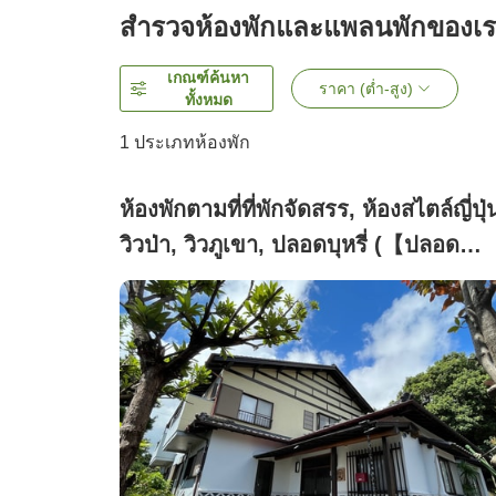
สำรวจห้องพักและแพลนพักของเ
เกณฑ์ค้นหา
ราคา (ต่ำ-สูง)
ทั้งหมด
1 ประเภทห้องพัก
ห้องพักตามที่ที่พักจัดสรร, ห้องสไตล์ญี่ปุ่
วิวป่า, วิวภูเขา, ปลอดบุหรี่ (【ปลอด
บุหรี่】1 วัน 1 กลุ่ม (เช่าทั้งหลัง: 1-4 คน