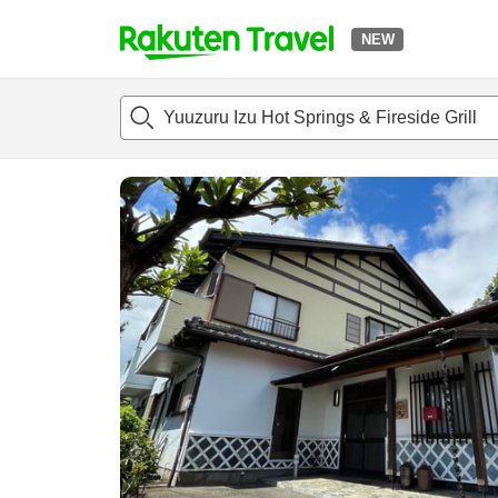
NEW
t
แนะนำที่พัก
ห้องพักและแพลนพัก
รีวิว
ไฮไลต์
สิ่่งอำนวยค
o
p
P
a
g
e
_
s
e
a
r
c
h