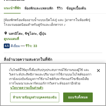
แนะนำที่พัก
ห้องพักและแพลนพัก
รีวิว
ข้อมูลเบื้องต้น
[ห้องพักพร้อมห้องอาบน้ำแบบเปิดโล่ง] และ [อาหารในห้องพัก]
โรงแรมยอดนิยมสำหรับคู่รักและเด็กทารก ♪
นครอิโตะ, ชิซูโอกะ, ญี่ปุ่น
ดูบนแผนที่
ดีเยี่ยม
รีวิว:
33
4.5
สิ่งอำนวยความสะดวกในที่พัก
ที่จอดรถ
ห้องอาบน้ำเปิดโล่ง (มีบ่อน้ำพุ
เว็บไซต์นี้ใช้คุกกี้เพื่อปรับปรุงประสบการณ์ใช้งานของผู้ใช้ และ
ร้อน)
วิเคราะห์ประสิทธิภาพและปริมาณการใช้งานบนเว็บไซต์ของเรา
บริการรับส่ง
เรายังแบ่งปันข้อมูลการใช้งานไซต์กับพาร์ทเนอร์โซเชียลมีเดีย
การโฆษณาและพาร์ทเนอร์การวิเคราะห์ของเราอีกด้วย
นโยบายความเป็นส่วนตัว
หน้าแรก
ญี่ปุ่น
ชิซูโอกะ
นครอิโตะ
Hinasaku
ห้ามขายข้อมูลส่วนบุคคลของฉัน
ยอมรับทั้งหมด
ค้นหาห้องพัก