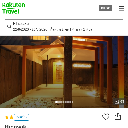
to
NEW
top
page
Hinasaku
22/8/2026
-
23/8/2026
|
ทั้งหมด 2 คน
|
จำนวน 1 ห้อง
63
เพนชัน
Hinasaku